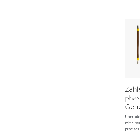
Zähl
phasi
Gene
Upgrade
mit eine
präzises
485-Kab