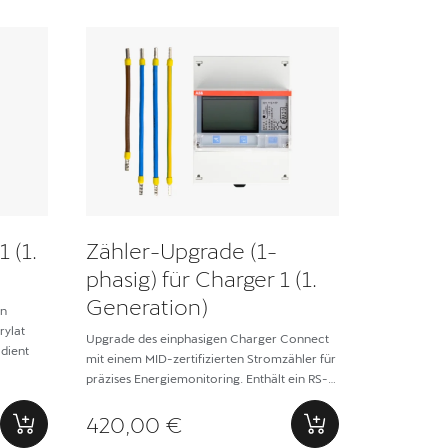
 (1.
Zähler-Upgrade (1-
phasig) für Charger 1 (1.
Generation)
in
rylat
Upgrade des einphasigen Charger Connect
 dient
mit einem MID-zertifizierten Stromzähler für
präzises Energiemonitoring. Enthält ein RS-
485-Kabel für nahtlose Datenkommunikation
420,00 €