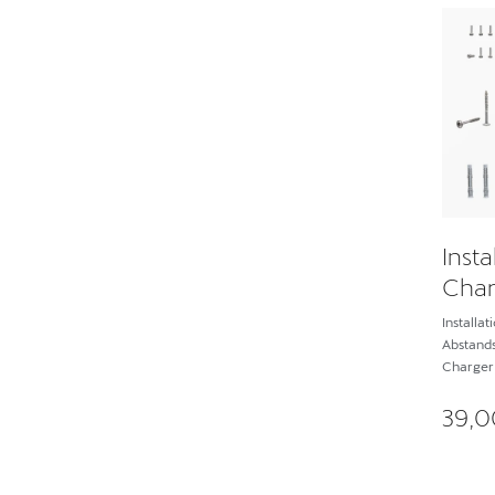
Insta
Char
Installa
Abstandsh
Charger 
39,0