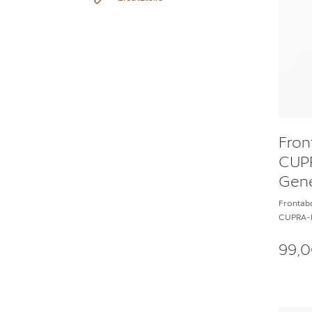
Fron
CUPR
Gene
Frontab
CUPRA-Lo
99,0