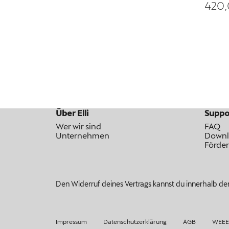
420,
Über Elli
Suppo
Wer wir sind
FAQ
Unternehmen
Downl
Förde
Den Widerruf deines Vertrags kannst du innerhalb der
Impressum
Datenschutzerklärung
AGB
WEEE-