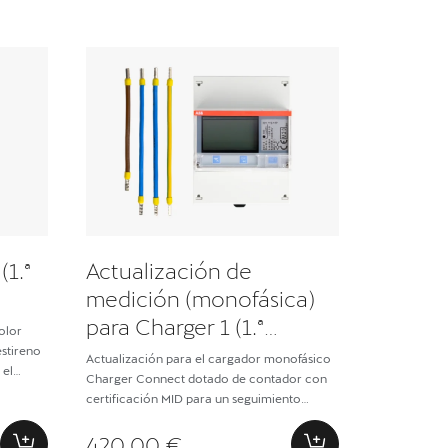
(1.ª
Actualización de
medición (monofásica)
para Charger 1 (1.ª
olor
generación)
estireno
Actualización para el cargador monofásico
 el
Charger Connect dotado de contador con
certificación MID para un seguimiento
preciso de la energía (incluye un cable RS-
485)
420,00 €