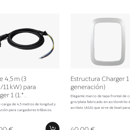
e 4,5 m (3
Estructura Charger 1 
s/11 kW) para
generación)
er 1 (1.ª
Elegante marco de tapa frontal de c
ración)
gris/plata fabricado en acrilonitrilo 
 carga de 4,5 metros de longitud y
acrilato (ASA) que sirve de bisel para
ación para cargadores trifásicos
cargador
00 €
40,00 €