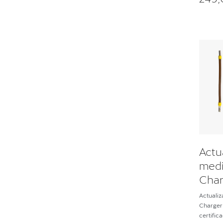
Actu
medic
Charg
gene
Actualiz
Charger
certific