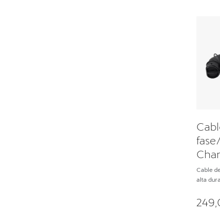
Cabl
fase
Charg
gene
Cable de
alta du
249,