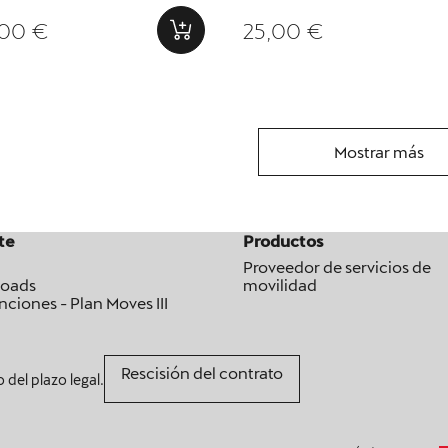
de la energía (incluye un cable RS-
00 €
25,00 €
Mostrar más
te
Productos
Proveedor de servicios de
oads
movilidad
ciones - Plan Moves III
Rescisión del contrato
o del plazo legal.