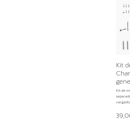
Kit d
Charg
gene
Kit de in
separado
cargado
39,0