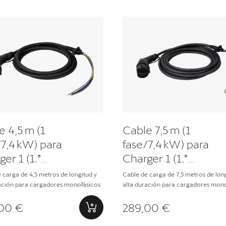
e 4,5 m (1
Cable 7,5 m (1
/7,4 kW) para
fase/7,4 kW) para
er 1 (1.ª
Charger 1 (1.ª
ración)
generación)
 carga de 4,5 metros de longitud y
Cable de carga de 7,5 metros de long
ración para cargadores monofásicos
alta duración para cargadores mono
00 €
289,00 €