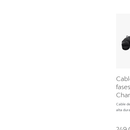
Cabl
fase
Charg
gene
Cable de
alta dur
249,