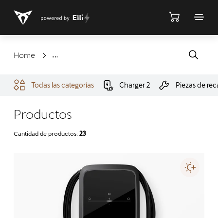
Tienda
Home
Todas las categorías
Charger 2
Piezas de re
Productos
Cantidad de productos:
23