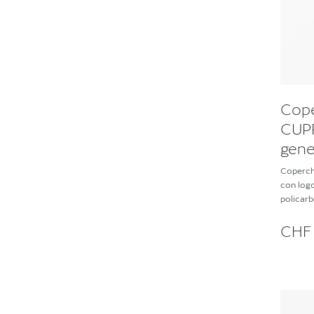
Cope
CUPR
gene
Coperch
con logo
policarb
CHF 