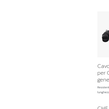
Cavo
per C
gene
Resistent
lunghezz
CHF