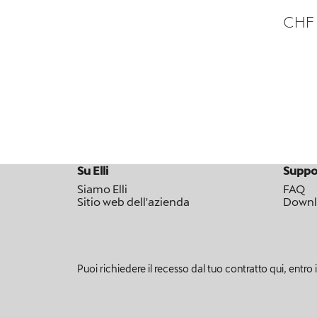
un cavo
CHF
Su Elli
Suppo
Siamo Elli
FAQ
Sitio web dell'azienda
Downl
Puoi richiedere il recesso dal tuo contratto qui, entro i