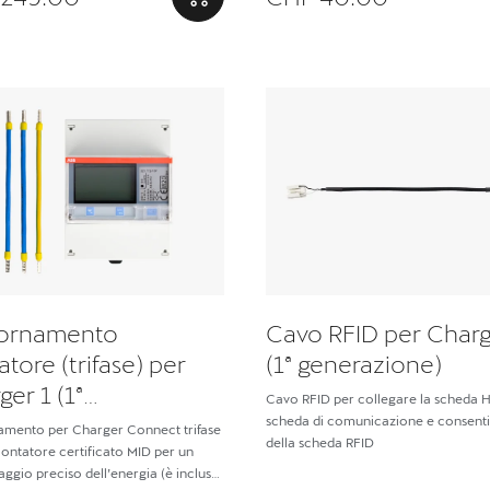
ornamento
Cavo RFID per Charg
tore (trifase) per
(1ª generazione)
er 1 (1ª
Cavo RFID per collegare la scheda H
razione)
scheda di comunicazione e consenti
 Charger Connect trifase
della scheda RFID
ontatore certificato MID per un
ggio preciso dell’energia (è incluso