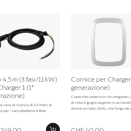
 4,5 m (3 fasi/11 kW)
Cornice per Charger 
harger 1 (1ª
generazione)
razione)
Coperchio anteriore con elegante c
di colore grigio/argento in acrilonitr
e cavo di ricarica di 4,5 metri di
stirene acrilato (ASA), che funge da
a per i caricabatterie trifase
per il caricabatterie
 249.00
CHF 40.00