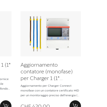
1 (1ª
Aggiornamento
contatore (monofase)
per Charger 1 (1ª
ornice
generazione)
ile
Aggiornamento per Charger Connect
 sfondo
monofase con un contatore certificato MID
per un monitoraggio preciso dell’energia (è
incluso un cavo RS-485)
CHF 420.00