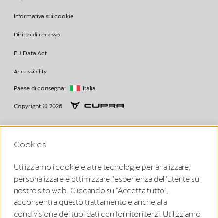
Informativa sui cookie
Diritto di recesso
EU Data Act
Accessibility
Paese di consegna:
Italia
Copyright © 2026
Cookies
Volkswagen Group Charging GmbH Disclaimer
¹ LTE
Utilizziamo i cookie e altre tecnologie per analizzare,
CUPRA/SEAT Charger (1ª generazione a partire dal 2020):
La funcionalidad LTE solo puede utilizarse en los Estados miembros
personalizzare e ottimizzare l'esperienza dell'utente sul
de la UE, así como en el Reino Unido, Suiza y Noruega.
nostro sito web. Cliccando su "Accetta tutto",
CUPRA Charger 2 (2ª generazione a partire dal 2024):
La funcionalidad LTE solo puede utilizarse en los Estados miembros
acconsenti a questo trattamento e anche alla
de la UE, así como en el Reino Unido, Suiza, Liechtenstein, Islandia y
condivisione dei tuoi dati con fornitori terzi. Utilizziamo
Noruega.