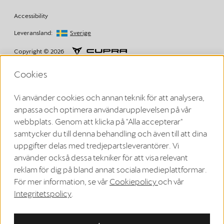
Accessibility
Leveransland:
Sverige
Copyright © 2026
Cookies
Villkor från Volkswagen Group Charging GmbH
Vi använder cookies och annan teknik för att analysera,
¹ LTE
anpassa och optimera användarupplevelsen på vår
CUPRA/SEAT Charger (1. generation från och med 2020):
webbplats. Genom att klicka på "Alla accepterar"
LTE-funktionaliteten får endast användas inom EU:s medlemsländer
samt i Storbritannien, Schweiz och Norge.
samtycker du till denna behandling och även till att dina
CUPRA Charger (2. generation från och med 2024):
uppgifter delas med tredjepartsleverantörer. Vi
LTE-funktionaliteten får endast användas inom EU:s medlemsländer
samt i Storbritannien, Schweiz, Lichtenstein, Island och Norge.
använder också dessa tekniker för att visa relevant
² Smartladdning
reklam för dig på bland annat sociala medieplattformar.
De smarta laddningsfunktionerna är inledningsvis tillgängliga via en
länk mellan fordonsappen och Elli Smart Charging-appen. I framtiden
För mer information, se vår
Cookiepolicy
och vår
kommer de smarta laddningsfunktionerna att integreras direkt i
Integritetspolicy
.
varumärkesappen.
³ Kommunikationsprotokoll
OCPP-certifikatet krävs för att laddaren ska kunna ansluta till Elli-
serverdel och för att onlinefunktionerna ska kunna användas. Det är