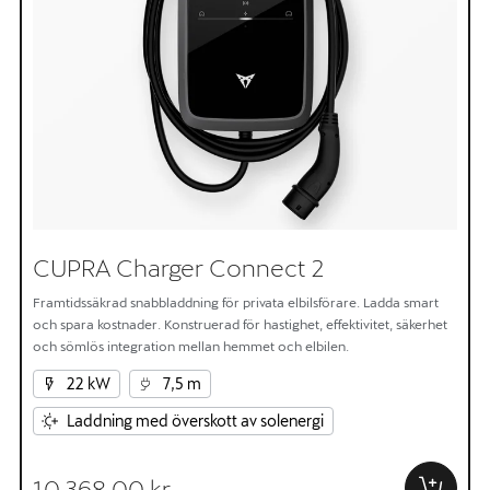
CUPRA Charger Connect 2
Framtidssäkrad snabbladdning för privata elbilsförare. Ladda smart
och spara kostnader. Konstruerad för hastighet, effektivitet, säkerhet
och sömlös integration mellan hemmet och elbilen.
22 kW
7,5 m
Laddning med överskott av solenergi
10 368,00 kr