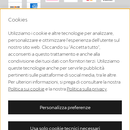
Puoi richiedere il recesso dal tuo contratto qui, entro i termini
Cookies
previsti dalla legge.
Recedi dal contratto
Utilizziamo i cookie e altre tecnologie per analizzare,
personalizzare e ottimizzare l'esperienza dell'utente sul
nostro sito web. Cliccando su "Accetta tutto",
Note legali
acconsenti a questo trattamento e anche alla
condivisione dei tuoi dati con fornitori terzi. Utilizziamo
Informativa sulla privacy
queste tecnologie anche per servirle pubblicità
Condizioni generali di vendita
pertinenti sulle piattaforme di social media, tra le altre.
Per ulteriori informazioni, si prega di consultare la nostra
Registrazione WEEE
Politica sui cookie
e la nostra
Politica sulla privacy
.
Informativa sui cookie
Diritto di recesso
Personalizza preferenze
EU Data Act
Usa solo cookie tecnici necessari
Accessibility