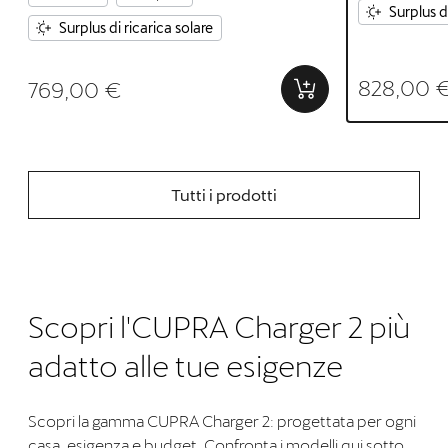
Surplus d
Surplus di ricarica solare
828,00 
769,00 €
Tutti i prodotti
Scopri l'CUPRA Charger 2 più
adatto alle tue esigenze
Scopri la gamma CUPRA Charger 2: progettata per ogni
casa, esigenza e budget. Confronta i modelli qui sotto