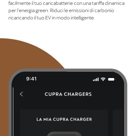
facilmente il tuo caricabatterie con una tariffa dinamica
per l'energia green. Riduci le emissioni di carbonio
ricaricando il tuo EV in modo intelligente.