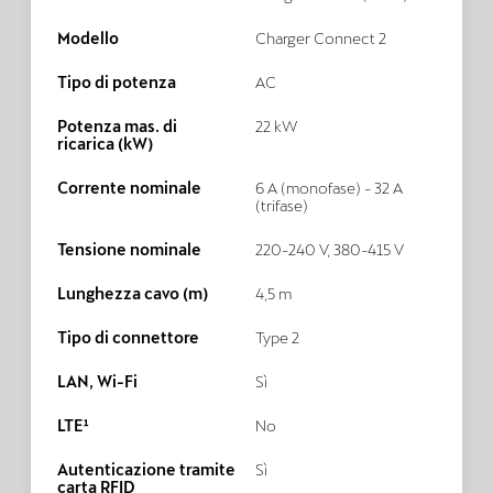
Modello
Charger Connect 2
Tipo di potenza
AC
Potenza mas. di
22 kW
ricarica (kW)
Corrente nominale
6 A (monofase) - 32 A
(trifase)
Tensione nominale
220-240 V, 380-415 V
Lunghezza cavo (m)
4,5 m
Tipo di connettore
Type 2
LAN, Wi-Fi
Sì
LTE¹
No
Autenticazione tramite
Sì
carta RFID