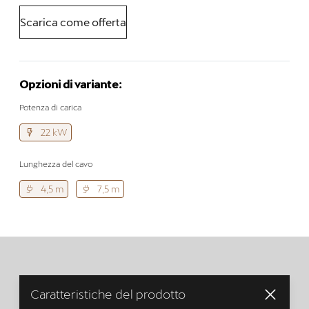
Scarica come offerta
Opzioni di variante:
Potenza di carica
22 kW
Lunghezza del cavo
4,5 m
7,5 m
Caratteristiche del prodotto