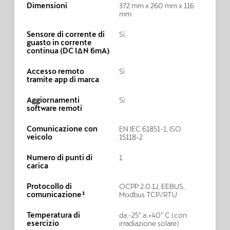
Dimensioni
372 mm x 260 mm x 116
mm
Sensore di corrente di
Sì
guasto in corrente
continua (DC IΔN 6mA)
Accesso remoto
Sì
tramite app di marca
Aggiornamenti
Sì
software remoti
Comunicazione con
EN IEC 61851-1, ISO
veicolo
15118-2
Numero di punti di
1
carica
Protocollo di
OCPP 2.0.1J, EEBUS,
comunicazione³
Modbus TCP/RTU
Temperatura di
da -25° a +40° C (con
esercizio
irradiazione solare)