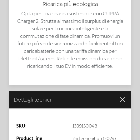
Ricarica più ecologica
Opta per una ricarica sostenibile con CUPRA
Charger 2. Strutta al massimo il surplus di energia
solare per la ricarica intelligente e la
commutazione di fase dinamica. Promuovi un
futuro più verde sincronizzando facilmente il tuo
caricabatterie con una tariffa dinamica per
l'elettricità green. Riduci le emissioni di carbonio
ricaricando il tuo EV in modo efficiente.
Dettagli tecnici
SKU:
139915004B
Product line
2nd generation (2024)