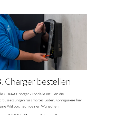
3. Charger bestellen
lle CUPRA Charger 2 Modelle erfüllen die
oraussetzungen für smartes Laden. Konfiguriere hier
eine Wallbox nach deinen Wünschen.