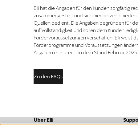
Elli hat die Angaben für den Kunden sorgfältig re
zusammengestellt und sich hierbei verschiedener
Quellen bedient. Die Angaben begründen für d
auf Vollständigkeit und sollen dem Kunden ledigl
Fördervoraussetzungen verschaffen. Elli weist dar
Förderprogramme und Voraussetzungen ändern
Angaben entsprechen dem Stand Februar 2025.
Zu den FAQs
Über Elli
Suppo
Wer wir sind
FAQ
Unternehmen
Downl