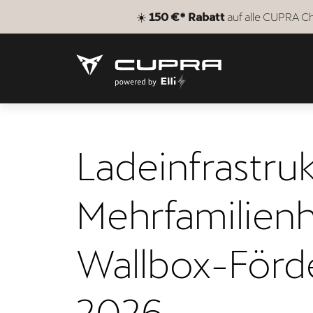
☀️
150 €* Rabatt
auf alle CUPRA Ch
Ladeinfrastru
Mehrfamilienh
Wallbox-Förd
2026