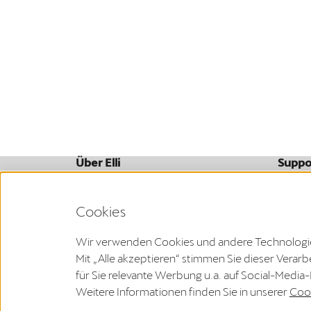
Über Elli
Suppo
Wer wir sind
FAQ
Unternehmen
Downl
Förde
Cookies
Wir verwenden Cookies und andere Technologien,
Mit „Alle akzeptieren“ stimmen Sie dieser Vera
Den Widerruf deines Vertrags kannst du innerhalb der
für Sie relevante Werbung u.a. auf Social-Media
Weitere Informationen finden Sie in unserer
Cook
Impressum
Datenschutzerklärung
AGB
WEEE-