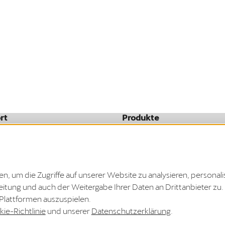
rt
Produkte
Installation
oads
Volkswagen Naturstrom
rung
Öffentliches Laden
 um die Zugriffe auf unserer Website zu analysieren, personali
Vertrag widerrufen
rbeitung und auch der Weitergabe Ihrer Daten an Drittanbieter 
 gesetzlichen Frist hier beantragen.
-Plattformen auszuspielen.
ie-Richtlinie
und unserer
Datenschutzerklärung
.
Lieferland:
D
Registrierung