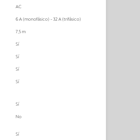
AC
6 A (monofásico) - 32 A (trifásico)
7,5 m
Sí
Sí
Sí
Sí
Sí
No
Sí