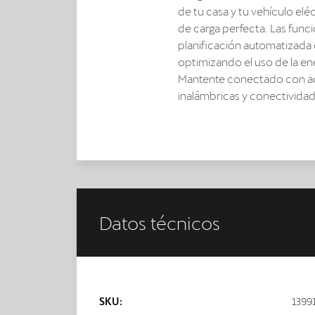
de tu casa y tu vehículo elé
de carga perfecta. Las funci
planificación automatizada d
optimizando el uso de la ener
Mantente conectado con ac
inalámbricas y conectivida
Datos técnicos
SKU:
1399