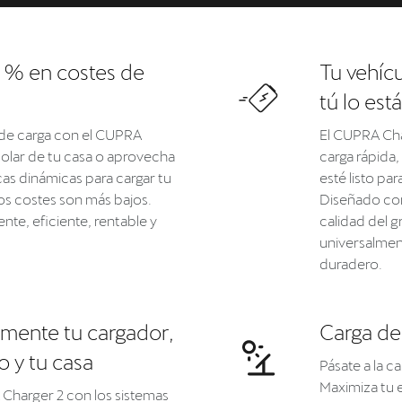
 % en costes de
Tu vehícu
tú lo est
de carga con el CUPRA
El CUPRA Cha
 solar de tu casa o aprovecha
carga rápida,
icas dinámicas para cargar tu
esté listo pa
os costes son más bajos.
Diseñado con 
ente, eficiente, rentable y
calidad del 
universalment
duradero.
amente tu cargador,
Carga de
o y tu casa
Pásate a la c
Maximiza tu e
 Charger 2 con los sistemas