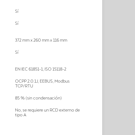
Sí
Sí
372 mm x 260 mm x 116 mm
Sí
EN IEC 61851-1, ISO 15118-2
OCPP 2.0.1J, EEBUS, Modbus
TCP/RTU
85 % (sin condensación)
No, se requiere un RCD externo de
tipo A