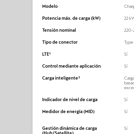
Modelo
Charg
Potencia máx. de carga (kW)
22 k
Tensión nominal
220-
Tipo de conector
Type 
LTE¹
Sí
Control mediante aplicación
Sí
Carga inteligente²
Carga
basad
exced
Indicador de nivel de carga
Sí
Medidor de energía (MID)
Sí
Gestión dinámica de carga
Sí
(Hub/Satellite)