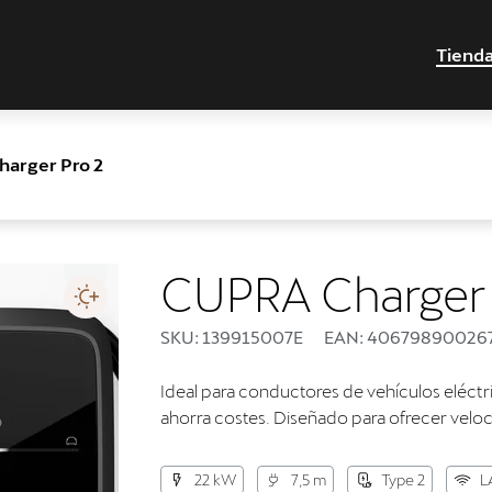
Tiend
arger Pro 2
CUPRA Charger 
SKU: 139915007E
EAN: 40679890026
Ideal para conductores de vehículos eléctr
ahorra costes. Diseñado para ofrecer veloci
22 kW
7,5 m
Type 2
L