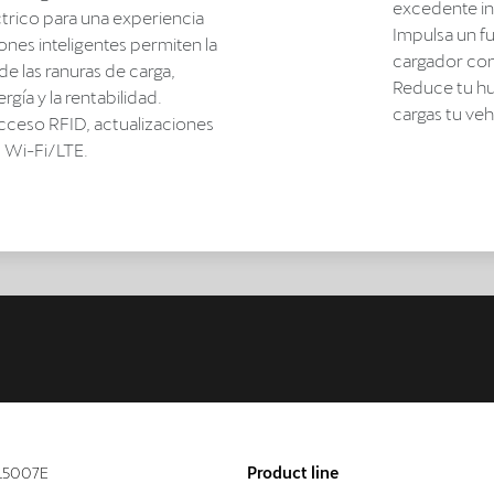
excedente in
ctrico para una experiencia
Impulsa un f
ones inteligentes permiten la
cargador con 
e las ranuras de carga,
Reduce tu hu
gía y la rentabilidad.
cargas tu veh
ceso RFID, actualizaciones
d Wi-Fi/LTE.
15007E
Product line