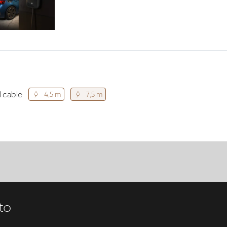
l cable
4,5 m
7,5 m
to