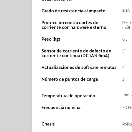
Grado de resistencia al impacto
IK10
Protección contra cortes de
Prote
corriente con hardware externo
múlti
Peso (kg)
6.3
Sensor de corriente de defecto en
Sí
corriente continua (DC IΔN 6mA)
Actualizaciones de software remotas
Sí
Número de puntos de carga
1
Temperatura de operación
-25° 
Frecuencia nominal
50 H
Chasis
Poli