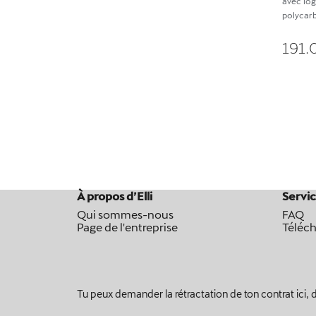
avec lo
polycar
191.
À propos d’Elli
Servic
Qui sommes-nous
FAQ
Page de l'entreprise
Téléc
Tu peux demander la rétractation de ton contrat ici, da