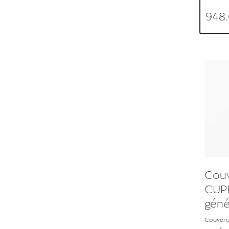
948
Couv
CUPR
géné
Couverc