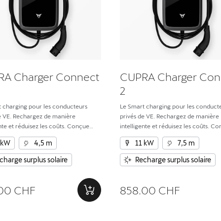
A Charger Connect
CUPRA Charger Con
2
 charging pour les conducteurs
Le Smart charging pour les conduct
e VE. Rechargez de manière
privés de VE. Rechargez de manière
ente et réduisez les coûts. Conçue
intelligente et réduisez les coûts. C
itesse, l’efficacité, la sécurité et
pour la vitesse, l’efficacité, la sécurit
 kW
4,5 m
11 kW
7,5 m
tion fluide entre le domicile et le VÉ.
l’intégration fluide entre le domicile 
charge surplus solaire
Recharge surplus solaire
00 CHF
858.00 CHF