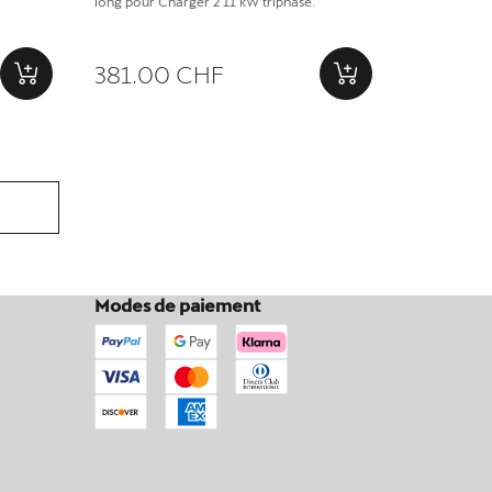
long pour Charger 2 11 kW triphasé.
381.00 CHF
Modes de paiement