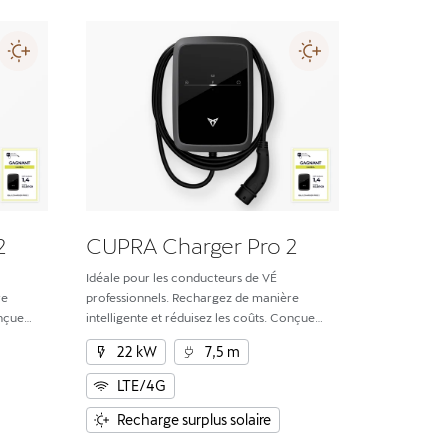
2
CUPRA Charger Pro 2
Idéale pour les conducteurs de VÉ
re
professionnels. Rechargez de manière
onçue
intelligente et réduisez les coûts. Conçue
é et
pour la vitesse, l’efficacité, la sécurité et
22 kW
7,5 m
et le VÉ.
l’intégration fluide entre le domicile et le VÉ.
LTE/4G
Recharge surplus solaire