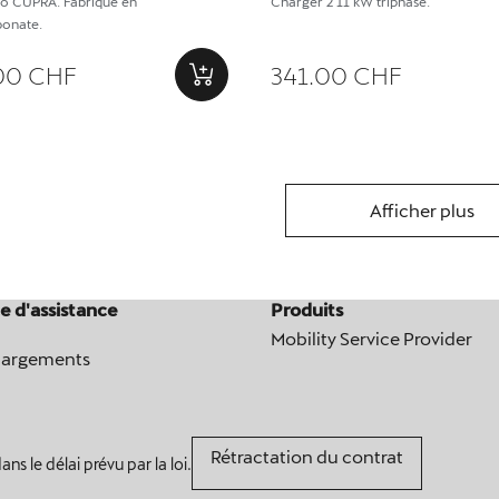
go CUPRA. Fabriqué en
Charger 2 11 kW triphasé.
bonate.
00 CHF
341.00 CHF
Afficher plus
e d'assistance
Produits
Mobility Service Provider
hargements
Rétractation du contrat
ns le délai prévu par la loi.