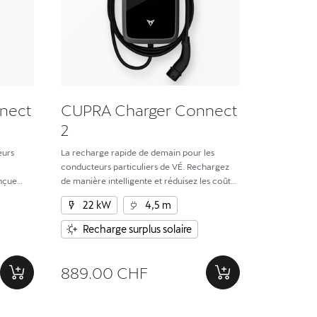
nect
CUPRA Charger Connect
2
eurs
La recharge rapide de demain pour les
conducteurs particuliers de VÉ. Rechargez
onçue
de manière intelligente et réduisez les coûts.
é et
Conçue pour la vitesse, l’efficacité, la
22 kW
4,5 m
et le VÉ.
sécurité et l’intégration fluide entre le
domicile et le VÉ.
Recharge surplus solaire
889.00 CHF