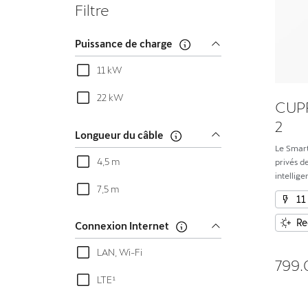
Filtre
Puissance de charge
11 kW
22 kW
CUPR
2
Longueur du câble
Le Smart
4,5 m
privés d
intellig
7,5 m
pour la v
11
l’intégra
Re
Connexion Internet
LAN, Wi-Fi
799.
LTE¹