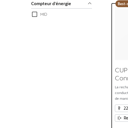
Compteur d'énergie
Best-s
MID
CUP
Con
La rech
conduct
de maniè
Conçue p
2
sécurité
domicile
Re