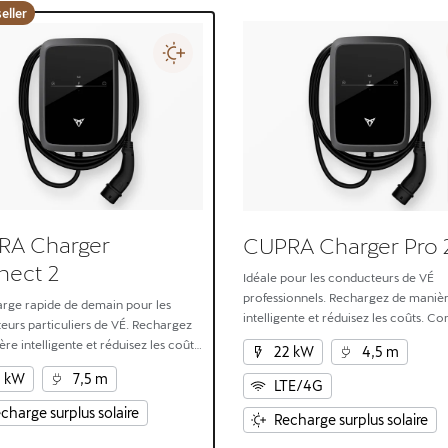
eller
RA Charger
CUPRA Charger Pro 
nect 2
Idéale pour les conducteurs de VÉ
professionnels. Rechargez de maniè
arge rapide de demain pour les
intelligente et réduisez les coûts. C
eurs particuliers de VÉ. Rechargez
pour la vitesse, l’efficacité, la sécurit
re intelligente et réduisez les coûts.
22 kW
4,5 m
l’intégration fluide entre le domicile 
our la vitesse, l’efficacité, la
2 kW
7,5 m
 et l’intégration fluide entre le
LTE/4G
 et le VÉ.
charge surplus solaire
Recharge surplus solaire