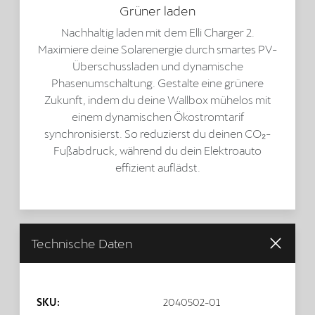
Grüner laden
Nachhaltig laden mit dem Elli Charger 2.
Maximiere deine Solarenergie durch smartes PV-
Überschussladen und dynamische
Phasenumschaltung. Gestalte eine grünere
Zukunft, indem du deine Wallbox mühelos mit
einem dynamischen Ökostromtarif
synchronisierst. So reduzierst du deinen CO₂-
Fußabdruck, während du dein Elektroauto
effizient auflädst.
Technische Daten
SKU:
2040502-01