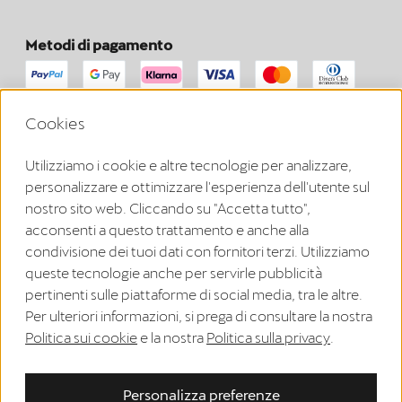
Metodi di pagamento
Cookies
Puoi richiedere il recesso dal tuo contratto qui, entro i termini
previsti dalla legge.
Utilizziamo i cookie e altre tecnologie per analizzare,
Recedi dal contratto
personalizzare e ottimizzare l'esperienza dell'utente sul
nostro sito web. Cliccando su "Accetta tutto",
acconsenti a questo trattamento e anche alla
Note legali
condivisione dei tuoi dati con fornitori terzi. Utilizziamo
queste tecnologie anche per servirle pubblicità
Informativa sulla privacy
pertinenti sulle piattaforme di social media, tra le altre.
Condizioni generali di vendita
Per ulteriori informazioni, si prega di consultare la nostra
Politica sui cookie
e la nostra
Politica sulla privacy
.
Registrazione WEEE
Informativa sui cookie
Personalizza preferenze