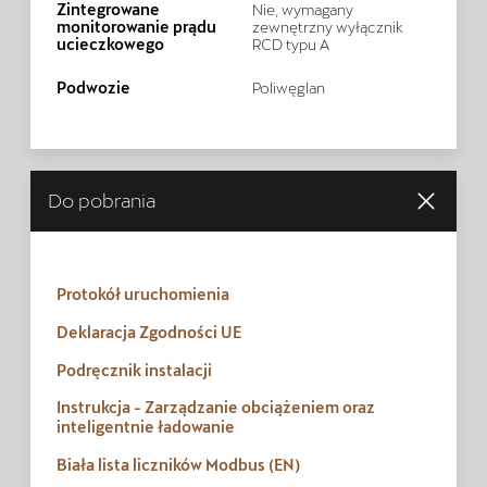
Zintegrowane
Nie, wymagany
monitorowanie prądu
zewnętrzny wyłącznik
ucieczkowego
RCD typu A
Podwozie
Poliwęglan
Do pobrania
Protokół uruchomienia
Deklaracja Zgodności UE
Podręcznik instalacji
Instrukcja - Zarządzanie obciążeniem oraz
inteligentnie ładowanie
Biała lista liczników Modbus (EN)