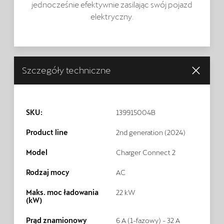
jednocześnie efektywnie zasilając swój pojazd
elektryczny.
Szczegóły techniczne
SKU:
139915004B
Product line
2nd generation (2024)
Model
Charger Connect 2
Rodzaj mocy
AC
Maks. moc ładowania
22 kW
(kW)
Prąd znamionowy
6 A (1-fazowy) - 32 A