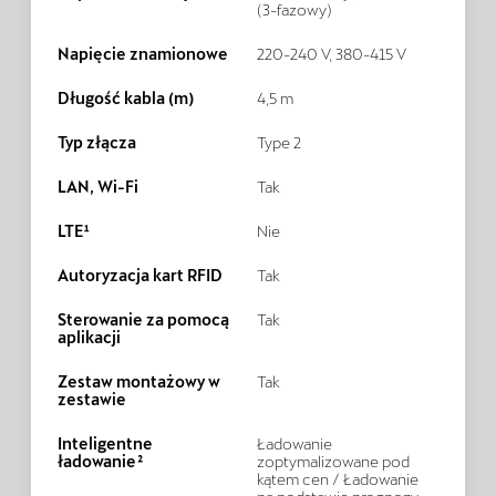
(3-fazowy)
Napięcie znamionowe
220-240 V, 380-415 V
Długość kabla (m)
4,5 m
Typ złącza
Type 2
LAN, Wi-Fi
Tak
LTE¹
Nie
Autoryzacja kart RFID
Tak
Sterowanie za pomocą
Tak
aplikacji
Zestaw montażowy w
Tak
zestawie
Inteligentne
Ładowanie
ładowanie²
zoptymalizowane pod
kątem cen / Ładowanie