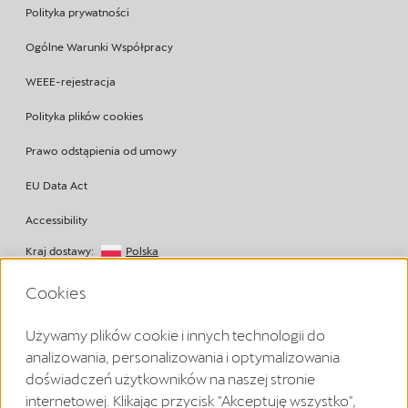
Polityka prywatności
Ogólne Warunki Współpracy
WEEE-rejestracja
Polityka plików cookies
Prawo odstąpienia od umowy
EU Data Act
Accessibility
Kraj dostawy:
Polska
Copyright © 2026
Cookies
Używamy plików cookie i innych technologii do
analizowania, personalizowania i optymalizowania
Volkswagen Group Charging GmbH Disclaimer
doświadczeń użytkowników na naszej stronie
¹ LTE
internetowej. Klikając przycisk "Akceptuję wszystko",
CUPRA/SEAT Charger (1. generacja od 2020 roku):