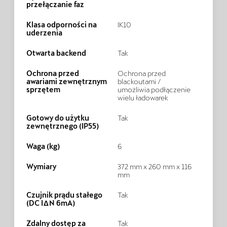
przełączanie faz
Klasa odporności na
IK10
uderzenia
Otwarta backend
Tak
Ochrona przed
Ochrona przed
awariami zewnętrznym
blackoutami /
sprzętem
umożliwia podłączenie
wielu ładowarek
Gotowy do użytku
Tak
zewnętrznego (IP55)
Waga (kg)
6
Wymiary
372 mm x 260 mm x 116
mm
Czujnik prądu stałego
Tak
(DC IΔN 6mA)
Zdalny dostęp za
Tak