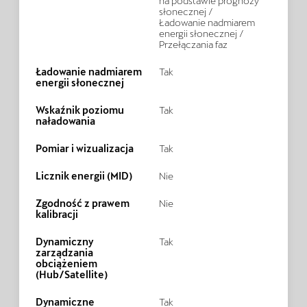
na podstawie prognozy
słonecznej /
Ładowanie nadmiarem
energii słonecznej /
Przełączania faz
Ładowanie nadmiarem
Tak
energii słonecznej
Wskaźnik poziomu
Tak
naładowania
Pomiar i wizualizacja
Tak
Licznik energii (MID)
Nie
Zgodność z prawem
Nie
kalibracji
Dynamiczny
Tak
zarządzania
obciążeniem
(Hub/Satellite)
Dynamiczne
Tak