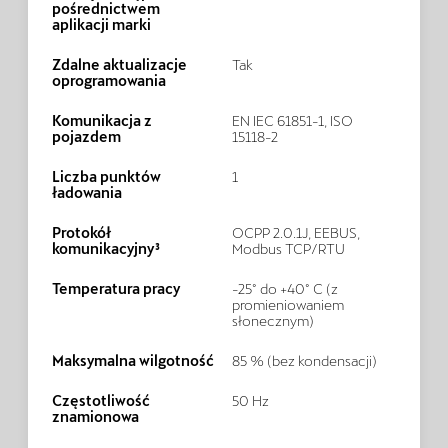
pośrednictwem
aplikacji marki
Zdalne aktualizacje
Tak
oprogramowania
Komunikacja z
EN IEC 61851-1, ISO
pojazdem
15118-2
Liczba punktów
1
ładowania
Protokół
OCPP 2.0.1J, EEBUS,
komunikacyjny³
Modbus TCP/RTU
Temperatura pracy
-25° do +40° C (z
promieniowaniem
słonecznym)
Maksymalna wilgotność
85 % (bez kondensacji)
Częstotliwość
50 Hz
znamionowa