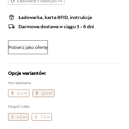
Ładowanie z nadwyżki PV
Ładowarka, karta RFID, instrukcja
Darmowa dostawa w ciągu 3 - 6 dni
Pobierz jako ofertę
Opcje wariantów:
Moc ładowania
11 kW
22 kW
Długość kabla
4,5 m
7,5 m