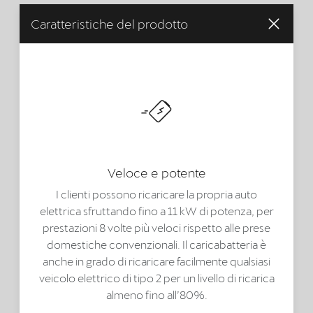
Caratteristiche del prodotto
Veloce e potente
I clienti possono ricaricare la propria auto
elettrica sfruttando fino a 11 kW di potenza, per
prestazioni 8 volte più veloci rispetto alle prese
domestiche convenzionali. Il caricabatteria è
anche in grado di ricaricare facilmente qualsiasi
veicolo elettrico di tipo 2 per un livello di ricarica
almeno fino all’80%.