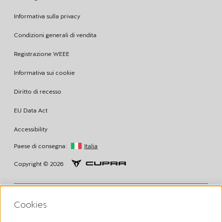
Informativa sulla privacy
Condizioni generali di vendita
Registrazione WEEE
Informativa sui cookie
Diritto di recesso
EU Data Act
Accessibility
Paese di consegna:
Italia
Copyright © 2026
Cookies
Volkswagen Group Charging GmbH Disclaimer
¹ LTE