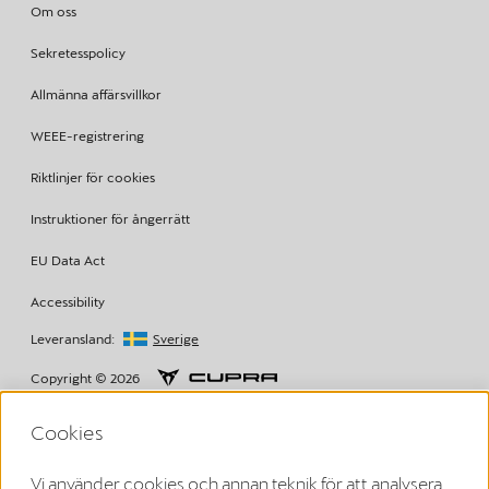
Om oss
Sekretesspolicy
Allmänna affärsvillkor
WEEE-registrering
Riktlinjer för cookies
Instruktioner för ångerrätt
EU Data Act
Accessibility
Leveransland:
Sverige
Copyright © 2026
Cookies
Villkor från Volkswagen Group Charging GmbH
Vi använder cookies och annan teknik för att analysera,