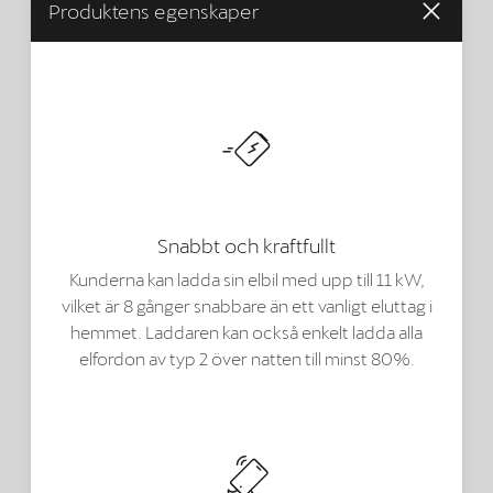
Produktens egenskaper
Snabbt och kraftfullt
Kunderna kan ladda sin elbil med upp till 11 kW,
vilket är 8 gånger snabbare än ett vanligt eluttag i
hemmet. Laddaren kan också enkelt ladda alla
elfordon av typ 2 över natten till minst 80%.