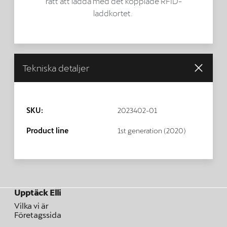
rätt att ladda med det kopplade RFID-
laddkortet.
Tekniska detaljer
SKU:
2023402-01
Product line
1st generation (2020)
Upptäck Elli
Vilka vi är
Företagssida