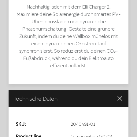
Nachhaltig laden mit dem Elli Charger 2.
Maximiere deine Solarenergie durch smartes PV-
Überschussladen und dynamische
Phasenumschaltung. Gestalte eine grünere
Zukunft, indem du deine Wallbox mühelos mit
einem dynamischen Ökostromtarif
synchronisierst. So reduzierst du deinen CO₂-
Fußabdruck, während du dein Elektroauto
effizient auflädst.
Technische Daten
SKU:
2040491-01
Product line
1st generation (2020)