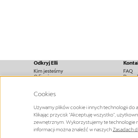
Odkryj Elli
Konta
Kim jesteśmy
FAQ
O firmie
Do po
Cookies
Odstąpienie od umowy możesz zgłosić tutaj w ustaw
Używamy plików cookie i innych technologii do 
Klikając przycisk "Akceptuję wszystko", użytko
zewnętrznym. Wykorzystujemy te technologie r
Nota prawna o sprzedawcy
Polityka prywatności
O
informacji można znaleźć w naszych
Zasadach d
WEEE-rejestracja
Polityka plików cookies
Prawo o