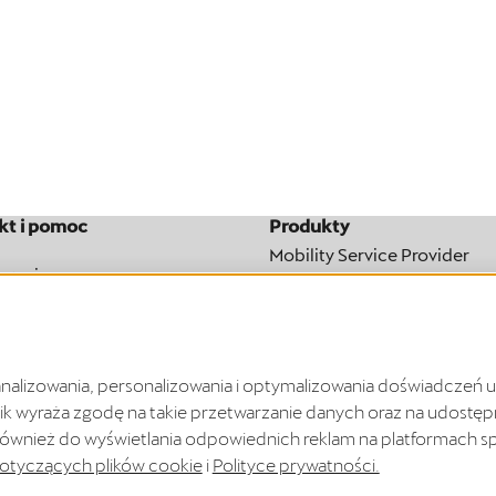
kt i pomoc
Produkty
Mobility Service Provider
brania
Odstąpienie od umowy
owym terminie.
analizowania, personalizowania i optymalizowania doświadczeń u
wnik wyraża zgodę na takie przetwarzanie danych oraz na udos
ównież do wyświetlania odpowiednich reklam na platformach s
Kraj dostawy:
gólne Warunki Współpracy
otyczących plików cookie
i
Polityce prywatności.
dstąpienia od umowy