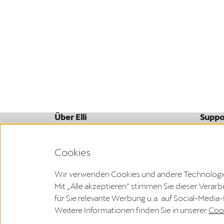
Über Elli
Suppo
Wer wir sind
FAQ
Unternehmen
Downl
Cookies
Wir verwenden Cookies und andere Technologien,
Mit „Alle akzeptieren“ stimmen Sie dieser Vera
Den Widerruf deines Vertrags kannst du innerhalb der
für Sie relevante Werbung u.a. auf Social-Media
Weitere Informationen finden Sie in unserer
Cook
Impressum
Datenschutzerklärung
AGB
WEEE-