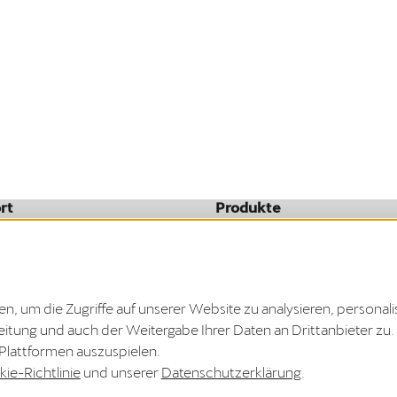
rt
Produkte
Mobility Service Provider
oads
 um die Zugriffe auf unserer Website zu analysieren, personali
Vertrag widerrufen
rbeitung und auch der Weitergabe Ihrer Daten an Drittanbieter 
 gesetzlichen Frist hier beantragen.
-Plattformen auszuspielen.
ie-Richtlinie
und unserer
Datenschutzerklärung
.
Lieferland:
Registrierung