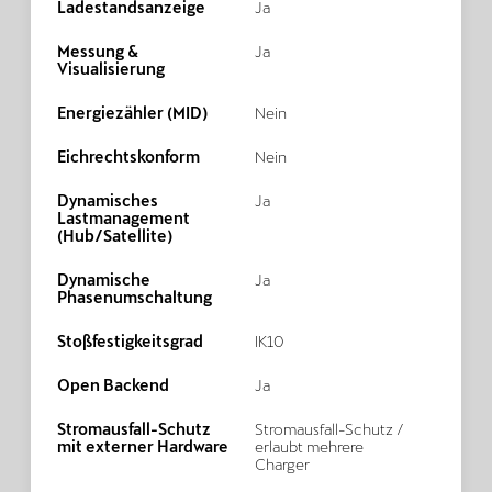
Ladestandsanzeige
Ja
Messung &
Ja
Visualisierung
Energiezähler (MID)
Nein
Eichrechtskonform
Nein
Dynamisches
Ja
Lastmanagement
(Hub/Satellite)
Dynamische
Ja
Phasenumschaltung
Stoßfestigkeitsgrad
IK10
Open Backend
Ja
Stromausfall-Schutz
Stromausfall-Schutz /
mit externer Hardware
erlaubt mehrere
Charger