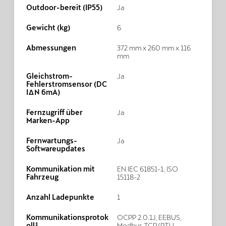
Outdoor-bereit (IP55)
Ja
Gewicht (kg)
6
Abmessungen
372 mm x 260 mm x 116
mm
Gleichstrom-
Ja
Fehlerstromsensor (DC
IΔN 6mA)
Fernzugriff über
Ja
Marken-App
Fernwartungs-
Ja
Softwareupdates
Kommunikation mit
EN IEC 61851-1, ISO
Fahrzeug
15118-2
Anzahl Ladepunkte
1
Kommunikationsprotok
OCPP 2.0.1J, EEBUS,
oll³
Modbus TCP/RTU