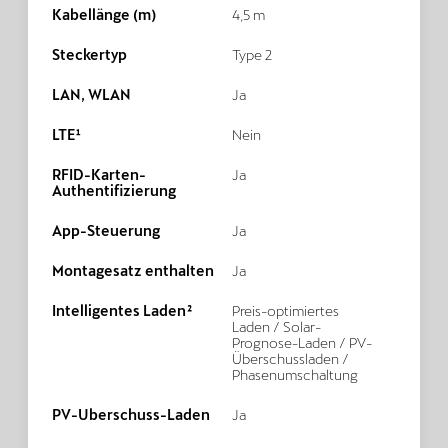
Kabellänge (m)
4,5 m
Steckertyp
Type 2
LAN, WLAN
Ja
LTE¹
Nein
RFID-Karten-
Ja
Authentifizierung
App-Steuerung
Ja
Montagesatz enthalten
Ja
Intelligentes Laden²
Preis-optimiertes
Laden / Solar-
Prognose-Laden / PV-
Überschussladen /
Phasenumschaltung
PV-Überschuss-Laden
Ja