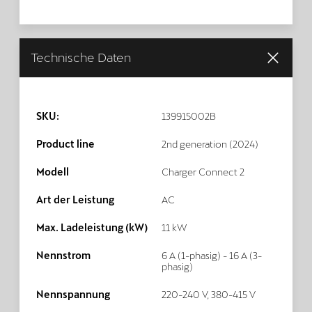
Technische Daten
SKU:
139915002B
Product line
2nd generation (2024)
Modell
Charger Connect 2
Art der Leistung
AC
Max. Ladeleistung (kW)
11 kW
Nennstrom
6 A (1-phasig) - 16 A (3-
phasig)
Nennspannung
220-240 V, 380-415 V