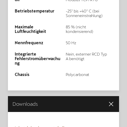
Betriebstemperatur
-25° bis +40° C (bei
Sonneneinstrahlung)
Maximale
85 % (nicht
Luftfeuchtigkeit
kondensierend)
Nennfrequenz
50 Hz
Integrierte
Nein, externer RCD Typ
Fehlerstromüberwachu
A benötigt
ng
Chassis
Polycarbonat
Downloads