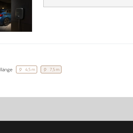
llänge
4,5 m
7,5 m