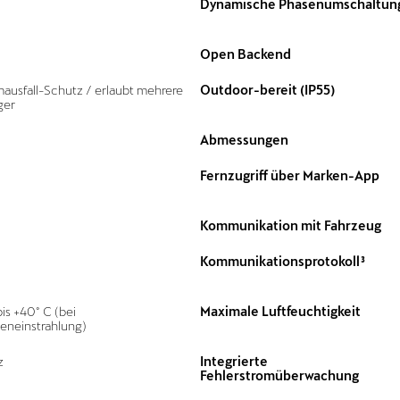
Dynamische Phasenumschaltun
Open Backend
ausfall-Schutz / erlaubt mehrere
Outdoor-bereit (IP55)
ger
Abmessungen
Fernzugriff über Marken-App
Kommunikation mit Fahrzeug
Kommunikationsprotokoll³
bis +40° C (bei
Maximale Luftfeuchtigkeit
eneinstrahlung)
z
Integrierte
Fehlerstromüberwachung