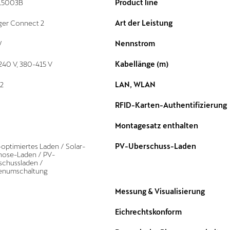
15003B
Product line
ger Connect 2
Art der Leistung
W
Nennstrom
240 V, 380-415 V
Kabellänge (m)
2
LAN, WLAN
RFID-Karten-Authentifizierung
Montagesatz enthalten
-optimiertes Laden / Solar-
PV-Überschuss-Laden
nose-Laden / PV-
schussladen /
enumschaltung
Messung & Visualisierung
Eichrechtskonform