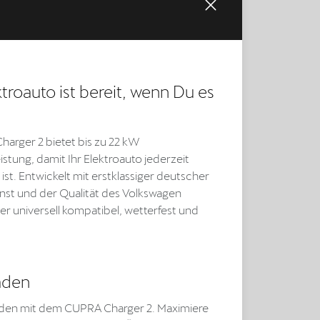
troauto ist bereit, wenn Du es
arger 2 bietet bis zu 22 kW
istung, damit Ihr Elektroauto jederzeit
 ist. Entwickelt mit erstklassiger deutscher
nst und der Qualität des Volkswagen
 er universell kompatibel, wetterfest und
aden
aden mit dem CUPRA Charger 2. Maximiere