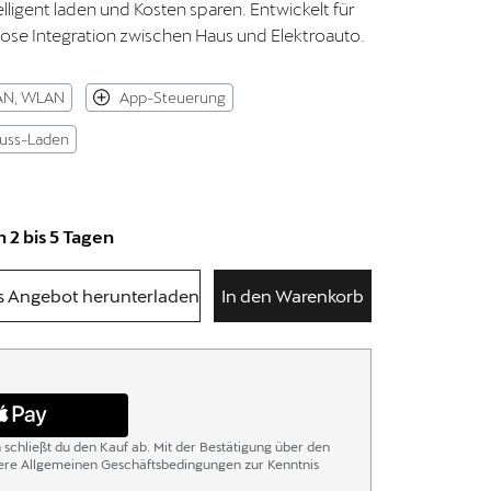
elligent laden und Kosten sparen. Entwickelt für
htlose Integration zwischen Haus und Elektroauto.
AN, WLAN
App-Steuerung
uss-Laden
 2 bis 5 Tagen
s Angebot herunterladen
In den Warenkorb
n schließt du den Kauf ab. Mit der Bestätigung über den
sere Allgemeinen Geschäftsbedingungen zur Kenntnis