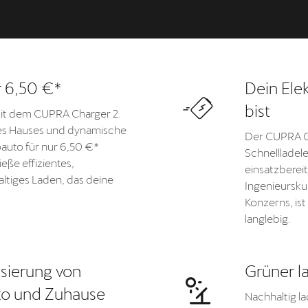
r 6,50 €*
Dein Elek
bist
 mit dem CUPRA Charger 2.
es Hauses und dynamische
Der CUPRA Ch
oauto für nur 6,50 €*
Schnellladele
eße effizientes,
einsatzbereit
ltiges Laden, das deine
Ingenieursku
Konzerns, ist
langlebig.
sierung von
Grüner l
uto und Zuhause
Nachhaltig l