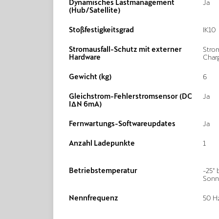
Dynamisches Lastmanagement
Ja
(Hub/Satellite)
Stoßfestigkeitsgrad
IK10
Stromausfall-Schutz mit externer
Strom
Hardware
Char
Gewicht (kg)
6
Gleichstrom-Fehlerstromsensor (DC
Ja
IΔN 6mA)
Fernwartungs-Softwareupdates
Ja
Anzahl Ladepunkte
1
Betriebstemperatur
-25° 
Sonn
Nennfrequenz
50 H