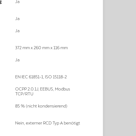
g
Ja
Ja
Ja
372 mm x 260 mm x 116 mm
Ja
EN IEC 61851-1, ISO 15118-2
OCPP 2.0.1J, EEBUS, Modbus
TCP/RTU
85 % (nicht kondensierend)
Nein, externer RCD Typ A benötigt