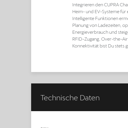
Integrieren den CUPRA Char
Heim- und EV-Systeme für e
Intelligente Funktionen er
Planung von Ladezeiten, op
Energieverbrauch und steige
RFID-Zugang, Over-the-Ai
Konnektivität bist Du stets 
Technische Daten