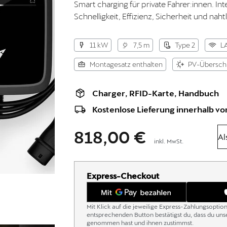
Smart charging für private Fahrer:innen. Int
Schnelligkeit, Effizienz, Sicherheit und na
11 kW
7,5 m
Type 2
L
Montagesatz enthalten
PV-Übersch
Charger, RFID-Karte, Handbuch
Kostenlose Lieferung innerhalb von
818,00 €
Al
inkl. MwSt.
Express-Checkout
Mit Klick auf die jeweilige Express-Zahlungsoptio
entsprechenden Button bestätigst du, dass du un
genommen hast und ihnen zustimmst.