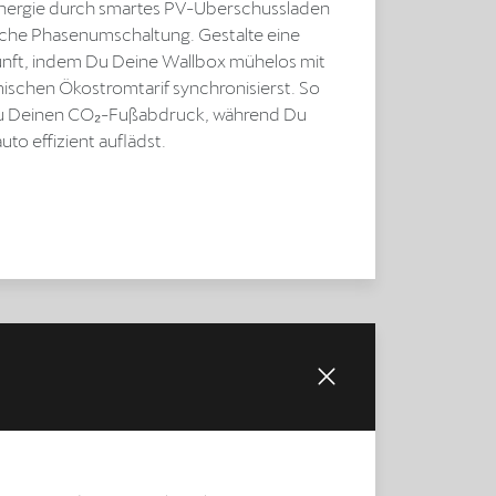
nergie durch smartes PV-Überschussladen
che Phasenumschaltung. Gestalte eine
nft, indem Du Deine Wallbox mühelos mit
schen Ökostromtarif synchronisierst. So
Du Deinen CO₂-Fußabdruck, während Du
uto effizient auflädst.