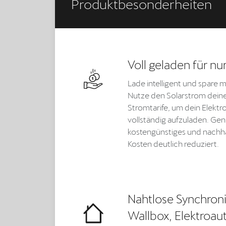
Produktbesonderheiten
Voll geladen für nu
Lade intelligent und spare
Nutze den Solarstrom dein
Stromtarife, um dein Elektr
vollständig aufzuladen. Geni
kostengünstiges und nachha
Kosten deutlich reduziert.
Nahtlose Synchroni
Wallbox, Elektroa