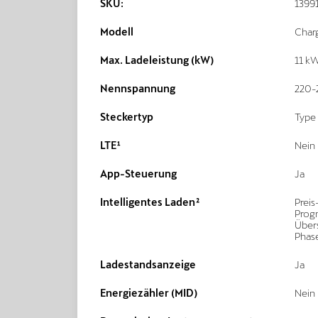
SKU:
1399
Modell
Char
Max. Ladeleistung (kW)
11 k
Nennspannung
220-
Steckertyp
Type 
LTE¹
Nein
App-Steuerung
Ja
Intelligentes Laden²
Preis
Prog
Über
Phas
Ladestandsanzeige
Ja
Energiezähler (MID)
Nein