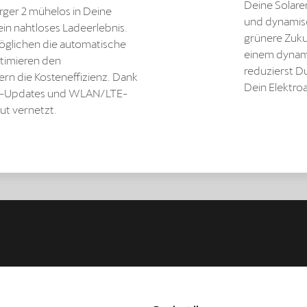
Deine Solare
ger 2 mühelos in Deine
und dynamis
in nahtloses Ladeerlebnis.
grünere Zuku
möglichen die automatische
einem dynami
timieren den
reduzierst 
rn die Kosteneffizienz. Dank
Dein Elektroa
r-Updates und WLAN/LTE-
gut vernetzt.