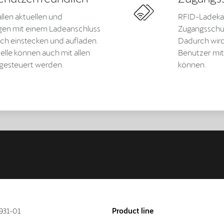
llen aktuellen und
RFID-Ladekar
gen mit einem Ladeanschluss
Zugangsschut
ach einstecken und aufladen.
Dadurch wird 
le können auch mit allen
Benutzer mit
gesteuert werden.
können.
931-01
Product line