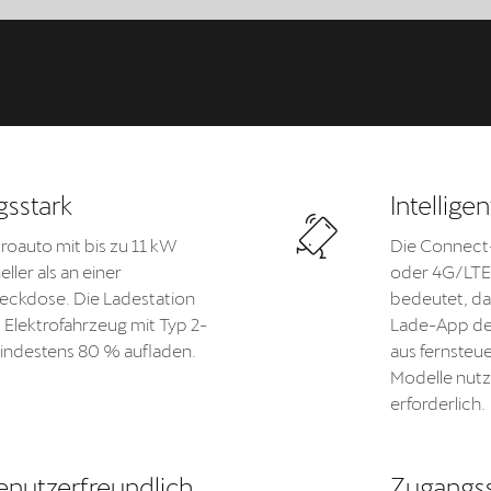
gsstark
Intellige
roauto mit bis zu 11 kW
Die Connect
ller als an einer
oder 4G/LTE
eckdose. Die Ladestation
bedeutet, da
 Elektrofahrzeug mit Typ 2-
Lade-App de
indestens 80 % aufladen.
aus fernsteu
Modelle nutz
erforderlich.
enutzerfreundlich
Zugangss