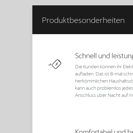
Produktbesonderheiten
Schnell und leistun
Die Kunden können ihr Elekt
aufladen. Das ist 8-mal schne
herkömmlichen Haushaltsst
kann auch problemlos jedes
Anschluss über Nacht auf m
Komfortabel und b