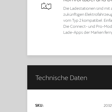
Die Ladestationen sind mit a
zukünftigen Elektrofahrzeu
vom Typ 2 kompatibel. Einf
Die Connect- und Pro-Model
Lade-Apps der Marken fern
Technische Daten
SKU:
2032