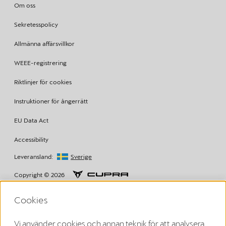
Om oss
Sekretesspolicy
Allmänna affärsvillkor
WEEE-registrering
Riktlinjer för cookies
Instruktioner för ångerrätt
EU Data Act
Accessibility
Leveransland:
Sverige
Copyright © 2026
Cookies
Villkor från Volkswagen Group Charging GmbH
Vi använder cookies och annan teknik för att analysera,