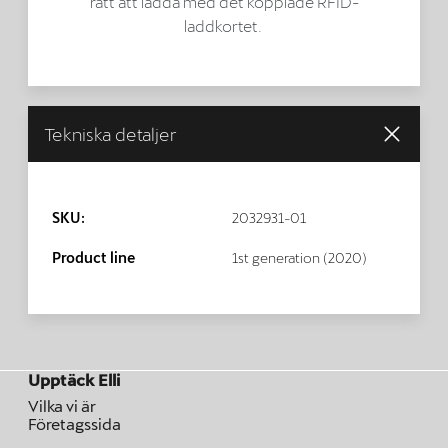
rätt att ladda med det kopplade RFID-
laddkortet.
Tekniska detaljer
SKU:
2032931-01
Product line
1st generation (2020)
Upptäck Elli
Vilka vi är
Företagssida