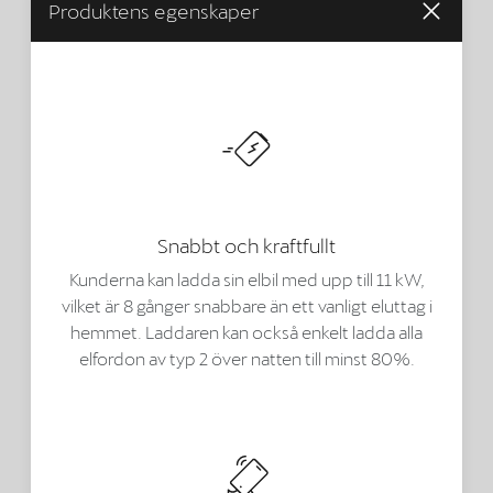
Produktens egenskaper
Snabbt och kraftfullt
Kunderna kan ladda sin elbil med upp till 11 kW,
vilket är 8 gånger snabbare än ett vanligt eluttag i
hemmet. Laddaren kan också enkelt ladda alla
elfordon av typ 2 över natten till minst 80%.