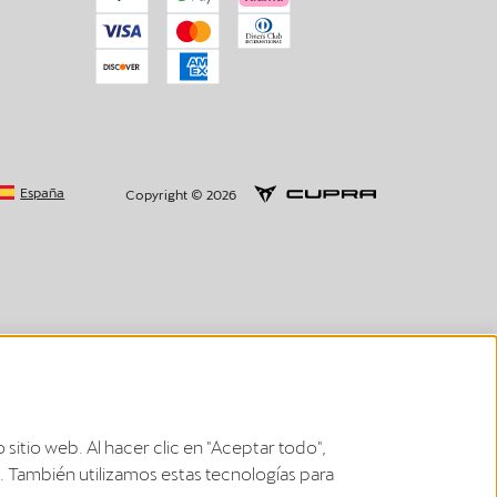
España
Copyright © 2026
uega.
 sitio web. Al hacer clic en "Aceptar todo",
 También utilizamos estas tecnologías para
carica intelligente saranno integrate direttamente nell'app del