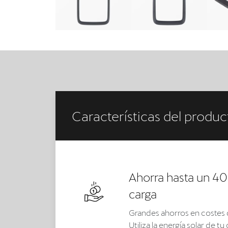
Características del produc
Ahorra hasta un 40
carga
Grandes ahorros en costes de
Utiliza la energía solar de 