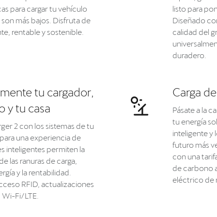
cas para cargar tu vehículo
listo para po
 son más bajos. Disfruta de
Diseñado con 
nte, rentable y sostenible.
calidad del 
universalment
duradero.
amente tu cargador,
Carga de
o y tu casa
Pásate a la c
tu energía s
arger 2 con los sistemas de tu
inteligente y
 para una experiencia de
futuro más v
s inteligentes permiten la
con una tarif
e las ranuras de carga,
de carbono a
gía y la rentabilidad.
eléctrico de 
ceso RFID, actualizaciones
d Wi-Fi/LTE.