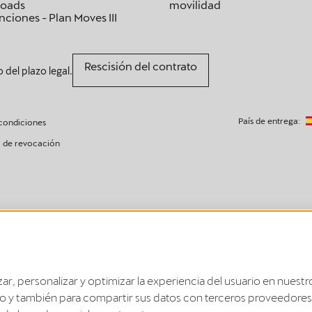
oads
movilidad
ciones - Plan Moves III
Rescisión del contrato
o del plazo legal.
País de entrega:
condiciones
 de revocación
iembros de la UE, así como en el Reino Unido, Suiza y Noruega.
embros de la UE, así como en el Reino Unido, Suiza, Liechtenstein, Islandia y Nor
ar, personalizar y optimizar la experiencia del usuario en nuestro
o y también para compartir sus datos con terceros proveedores.
ollegando l'app del veicolo e l'app Elli Smart Charging. In futuro, le funzioni di ri