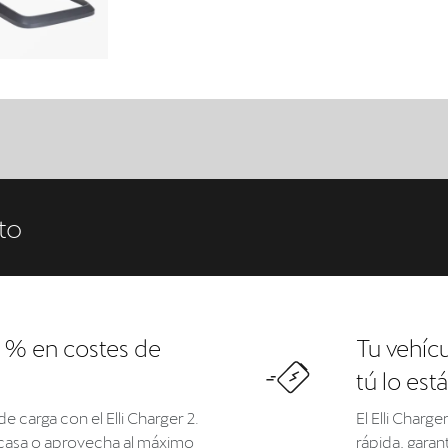
to
 % en costes de
Tu vehícu
tú lo est
 carga con el Elli Charger 2.
El Elli Charg
tu casa o aprovecha al máximo
rápida, garan