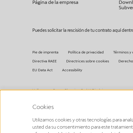
Página de la empresa
Downl
Subven
Puedes solicitar la rescisión de tu contrato aquí dentr
Pie de imprenta
Política de privacidad
Términos y 
Directiva RAEE
Directrices sobre cookies
Derecho
EU Data Act
Accessibility
Volkswagen Group Charging GmbH Disclaimer
¹ LTE
CUPRA/SEAT Charger (1ª generazione a partire dal 2020):
Cookies
La funcionalidad LTE solo puede utilizarse en los Estados m
CUPRA Charger 2 (2ª generazione a partire dal 2024):
La funcionalidad LTE solo puede utilizarse en los Estados mi
Utilizamos cookies y otras tecnologías para analiz
² Ricarica intelligente
usted da su consentimiento para este tratamient
Le funzioni di ricarica intelligente sono per ora disponibili c
marchio.