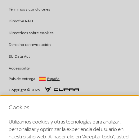
Términos y condiciones
Directiva RAEE
Directrices sobre cookies
Derecho de revocación
EU Data Act
Accessibility
País de entrega:
España
Copyright © 2026
Cookies
Volkswagen Group Charging GmbH Disclaimer
Utilizamos cookies y otras tecnologías para analizar,
¹ LTE
personalizar y optimizar la experiencia del usuario en
CUPRA/SEAT Charger (1ª generazione a partire dal 2020):
La funcionalidad LTE solo puede utilizarse en los Estados miembros
nuestro sitio web. Al hacer clic en "Aceptar todo", usted