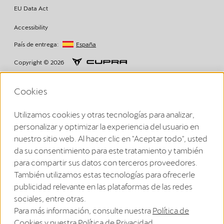
EU Data Act
Accessibility
País de entrega:
España
Copyright © 2026
Cookies
Volkswagen Group Charging GmbH Disclaimer
Utilizamos cookies y otras tecnologías para analizar,
¹ LTE
personalizar y optimizar la experiencia del usuario en
CUPRA/SEAT Charger (1ª generazione a partire dal 2020):
La funcionalidad LTE solo puede utilizarse en los Estados miembros
nuestro sitio web. Al hacer clic en "Aceptar todo", usted
de la UE, así como en el Reino Unido, Suiza y Noruega.
da su consentimiento para este tratamiento y también
CUPRA Charger 2 (2ª generazione a partire dal 2024):
La funcionalidad LTE solo puede utilizarse en los Estados miembros
para compartir sus datos con terceros proveedores.
de la UE, así como en el Reino Unido, Suiza, Liechtenstein, Islandia y
También utilizamos estas tecnologías para ofrecerle
Noruega.
² Ricarica intelligente
publicidad relevante en las plataformas de las redes
Le funzioni di ricarica intelligente sono per ora disponibili collegando
sociales, entre otras.
l'app del veicolo e l'app Elli Smart Charging. In futuro, le funzioni di
ricarica intelligente saranno integrate direttamente nell'app del
Para más información, consulte nuestra
Política de
marchio.
Cookies
y nuestra
Política de Privacidad
.
³ Protocollo di comunicazione