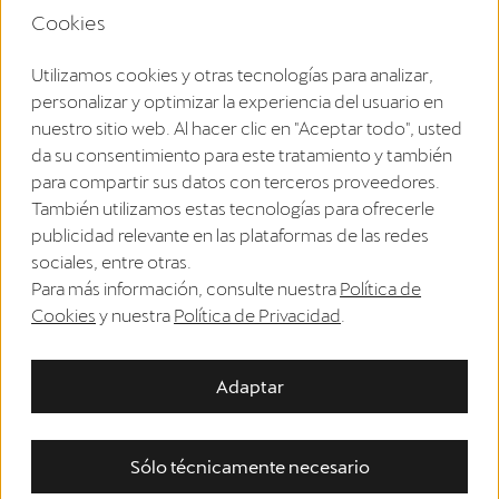
Cookies
Puedes solicitar la rescisión de tu contrato aquí dentro del
plazo legal.
Utilizamos cookies y otras tecnologías para analizar,
Rescisión del contrato
personalizar y optimizar la experiencia del usuario en
nuestro sitio web. Al hacer clic en "Aceptar todo", usted
da su consentimiento para este tratamiento y también
Pie de imprenta
para compartir sus datos con terceros proveedores.
Política de privacidad
También utilizamos estas tecnologías para ofrecerle
publicidad relevante en las plataformas de las redes
Términos y condiciones
sociales, entre otras.
Directiva RAEE
Para más información, consulte nuestra
Política de
Cookies
y nuestra
Política de Privacidad
.
Directrices sobre cookies
Derecho de revocación
Adaptar
EU Data Act
Accessibility
Sólo técnicamente necesario
País de entrega:
España