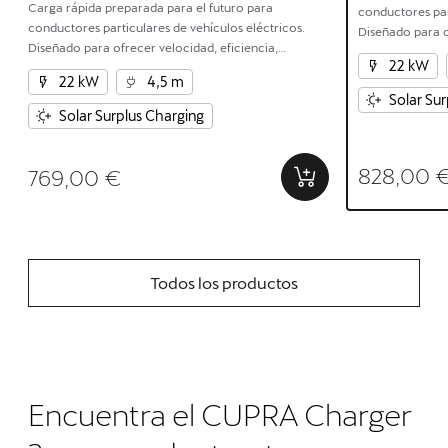
Carga rápida preparada para el futuro para
conductores par
conductores particulares de vehículos eléctricos.
Diseñado para o
Diseñado para ofrecer velocidad, eficiencia,
seguridad y una
22 kW
seguridad y una integración perfecta entre hogar y
y vehículo eléct
22 kW
4,5 m
vehículo eléctrico.
Solar Su
Solar Surplus Charging
828,00 
769,00 €
Todos los productos
Encuentra el CUPRA Charger