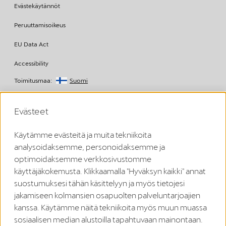
Evästekäytännöt
Peruuttamisoikeus
EU Data Act
Accessibility
Toimitusmaa:
Suomi
Copyright © 2026
Evästeet
Käytämme evästeitä ja muita tekniikoita
Vastuuvapauslauseke Volkswagen Group Charging GmbH
analysoidaksemme, personoidaksemme ja
¹ LTE
optimoidaksemme verkkosivustomme
CUPRA/SEAT Charger (1. sukupolvi vuodesta 2020 alkaen):
käyttäjäkokemusta. Klikkaamalla "Hyväksyn kaikki" annat
LTE-toimintoa saa käyttää vain EU:n jäsenvaltioissa sekä Yhdistyneessä
kuningaskunnassa, Sveitsissä ja Norjassa.
suostumuksesi tähän käsittelyyn ja myös tietojesi
CUPRA Charger 2 (2. sukupolvi vuodesta 2024 alkaen):
jakamiseen kolmansien osapuolten palveluntarjoajien
LTE-toimintoa saa käyttää vain EU:n jäsenvaltioissa sekä Yhdistyneessä
kuningaskunnassa, Sveitsissä, Liechtensteinissa, Islannissa ja Norjassa.
kanssa. Käytämme näitä tekniikoita myös muun muassa
² Älykäs lataus
sosiaalisen median alustoilla tapahtuvaan mainontaan.
Smart Charging -toiminnot ovat aluksi käytettävissä ajoneuvosovellus