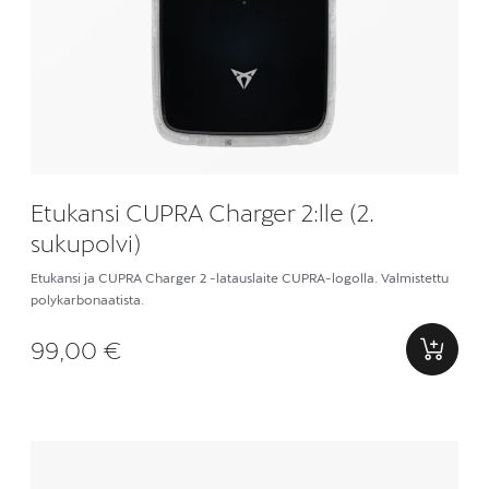
Etukansi CUPRA Charger 2:lle (2.
sukupolvi)
Etukansi ja CUPRA Charger 2 -latauslaite CUPRA-logolla. Valmistettu
polykarbonaatista.
99,00 €