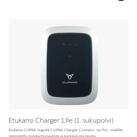
Etukansi Charger 1:lle (1. sukupolvi)
Etukansi CUPRA-logolla CUPRA Charger Connect- tai Pro -mallille.
Valmistettu polykarbonaatista ja karkaistusta lasista.