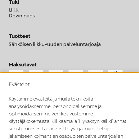
Tuki
UKK
Downloads
Tuotteet
Sähköisen liikkuvuuden palveluntarjoaja
Maksutavat
Evästeet
Voit pyytää sopimuksesi peruutusta lakisääteisen
Käytämme evästeitä ja muita tekniikoita
peruutusajan kuluessa.
analysoidaksemme, personoidaksemme ja
Peruuta sopimus
optimoidaksemme verkkosivustomme
käyttäjäkokemusta. Klikkaamalla "Hyväksyn kaikki" annat
suostumuksesi tähän käsittelyyn ja myös tietojesi
Julkaisutiedot
jakamiseen kolmansien osapuolten palveluntarjoajien