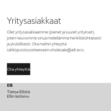
Yritysasiakkaat
Olet yritysasiakkaamme (pienet ja suuret yritykset),
joten neuvomme sinua mielellämme henkilökohtaisesti
ja yksilöllisesti. Ota meihin yhteyttä
sähköpostiosoitteeseen wholesale@elli.eco.
Ota yhteyttä
Elli
Tietoa Ellistä
Ellin kotisivu