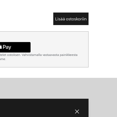
Lisää ostoskoriin
elet ostoksen. Vahvistamalla vastaavasta painikkeesta
omme.