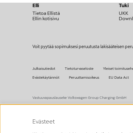
Elli
Tuki
Tietoa Ellistä
UKK
Ellin kotisivu
Downl
Voit pyytää sopimuksesi peruutusta lakisääteisen per
Julkaisutiedot
Tietoturvaseloste
Yleiset toimituseh
Evästekäytännöt
Peruuttamisoikeus
EU Data Act
Vastuuvapauslauseke Volkswagen Group Charging GmbH
¹ LTE
CUPRA/SEAT Charger (1. sukupolvi vuodesta 2020 alkaen):
LTE-toimintoa saa käyttää vain EU:n jäsenvaltioissa sekä Yhdi
Evästeet
CUPRA Charger 2 (2. sukupolvi vuodesta 2024 alkaen):
LTE-toimintoa saa käyttää vain EU:n jäsenvaltioissa sekä Yhdis
² Älykäs lataus