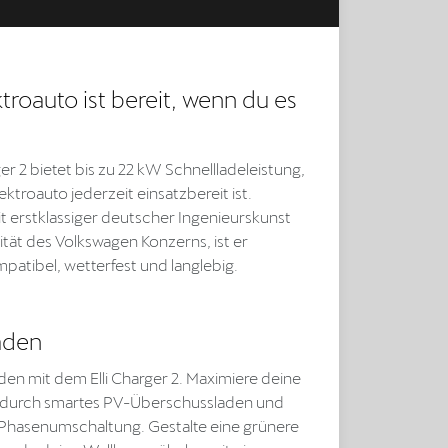
troauto ist bereit, wenn du es
ger 2 bietet bis zu 22 kW Schnellladeleistung,
ektroauto jederzeit einsatzbereit ist.
it erstklassiger deutscher Ingenieurskunst
ität des Volkswagen Konzerns, ist er
mpatibel, wetterfest und langlebig.
aden
den mit dem Elli Charger 2. Maximiere deine
e durch smartes PV-Überschussladen und
hasenumschaltung. Gestalte eine grünere