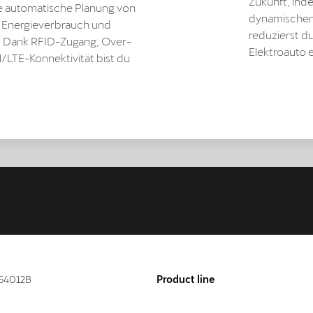
Zukunft, ind
e automatische Planung von
dynamischen 
n Energieverbrauch und
reduzierst d
z. Dank RFID-Zugang, Over-
Elektroauto e
LTE-Konnektivität bist du
54012B
Product line