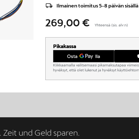
Ilmainen toimitus 5-8 päivän sisällä
269,00 €
Yhteensä (sis. alv:n)
Pikakassa
Klikkaamalla valitsemaasi pikamaksutapaa viimeist
hyväksyt, että olet lukenut ja hyväksyt käyttöeht
. Zeit und Geld sparen.