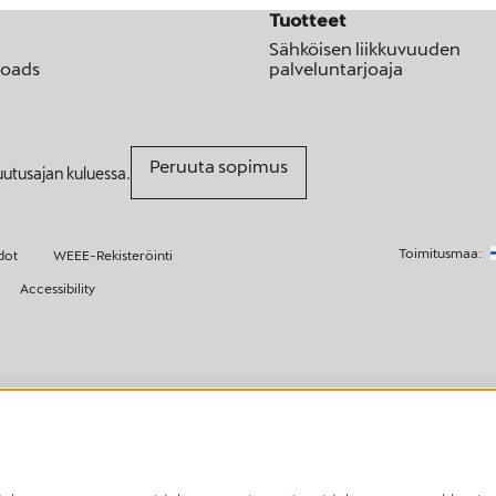
Tuotteet
Sähköisen liikkuvuuden
oads
palveluntarjoaja
Peruuta sopimus
uutusajan kuluessa.
Toimitusmaa:
dot
WEEE-Rekisteröinti
Accessibility
styneessä kuningaskunnassa, Sveitsissä ja Norjassa.
tyneessä kuningaskunnassa, Sveitsissä, Liechtensteinissa, Islannissa ja Norjassa.