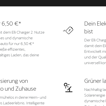
r 6,50 €*
Dein Elek
bist
it dem Elli Charger 2. Nutze
ses und dynamische
Der Elli Char
oauto für nur 6,50 €*
damit dein El
eße effizientes,
Entwickelt m
ltiges Laden, das deine
und der Qual
universell ko
sierung von
Grüner l
uto und Zuhause
Nachhaltig la
Solarenergi
 2 mühelos in deine Heim- und
dynamische P
 Ladeerlebnis. Intelligente