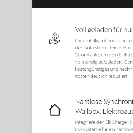
Voll geladen für nu
Lade intelligent und spare m
den Solarstrom deines Hau
Stromtarife, um dein Elektr
vollständig aufzuladen. Geni
kostengünstiges und nachha
Kosten deutlich reduziert.
Nahtlose Synchroni
Wallbox, Elektroa
Integriere den Elli Charger
EV-Systeme für ein nahtloses