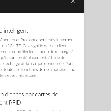
 intelligent
Connect et Pro sont connectés à Internet
i ou 4G/LTE. Cela signifie que les clients
ement contrôler leur station de recharge à
qu'ils sont en déplacement, à l'aide de
n de recharge de la marque concernée. Pour
ser toutes les fonctions de nos modèles, une
ternet est nécessaire.
n d'accès par cartes de
ent RFID