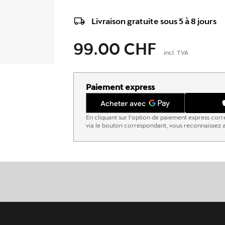
Livraison gratuite sous 5 à 8 jours
99.00 CHF
incl. TVA
Paiement express
En cliquant sur l’option de paiement express corr
via le bouton correspondant, vous reconnaissez a