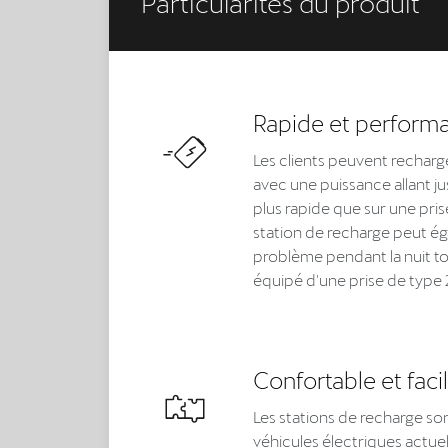
Particularités du produit
Rapide et perform
Les clients peuvent recharge
avec une puissance allant jus
plus rapide que sur une pri
station de recharge peut é
problème pendant la nuit to
équipé d'une prise de type 
Confortable et facile
Les stations de recharge so
véhicules électriques actuel