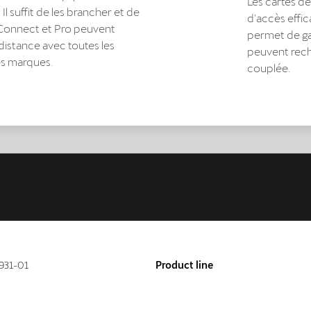
Les cartes d
Il suffit de les brancher et de
d'accès effi
 Connect et Pro peuvent
permet de gar
distance avec toutes les
peuvent rech
es marques.
couplée.
931-01
Product line