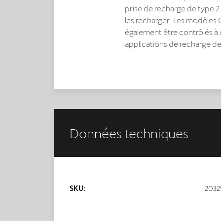
prise de recharge de type 2. 
les recharger. Les modèles
également être contrôlés à 
applications de recharge d
Données techniques
SKU:
2032