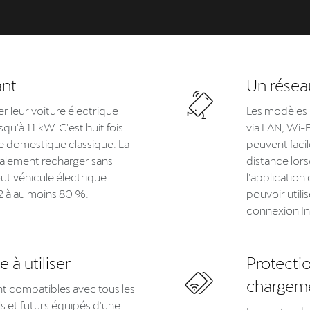
ant
Un réseau
r leur voiture électrique
Les modèles 
qu'à 11 kW. C'est huit fois
via LAN, Wi-F
se domestique classique. La
peuvent facil
galement recharger sans
distance lors
ut véhicule électrique
l'applicatio
2 à au moins 80 %.
pouvoir utili
connexion In
 à utiliser
Protectio
chargem
nt compatibles avec tous les
s et futurs équipés d'une