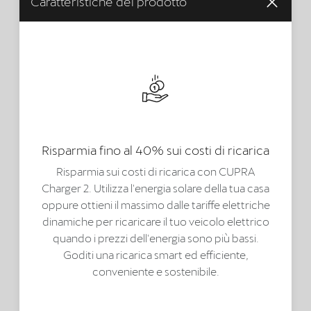
Caratteristiche del prodotto
Risparmia fino al 40% sui costi di ricarica
Risparmia sui costi di ricarica con CUPRA
Charger 2. Utilizza l'energia solare della tua casa
oppure ottieni il massimo dalle tariffe elettriche
dinamiche per ricaricare il tuo veicolo elettrico
quando i prezzi dell'energia sono più bassi.
Goditi una ricarica smart ed efficiente,
conveniente e sostenibile.