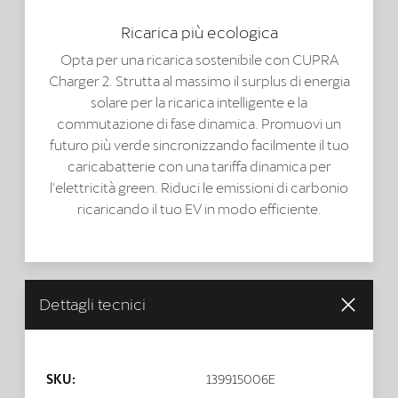
Ricarica più ecologica
Opta per una ricarica sostenibile con CUPRA
Charger 2. Strutta al massimo il surplus di energia
solare per la ricarica intelligente e la
commutazione di fase dinamica. Promuovi un
futuro più verde sincronizzando facilmente il tuo
caricabatterie con una tariffa dinamica per
l'elettricità green. Riduci le emissioni di carbonio
ricaricando il tuo EV in modo efficiente.
Dettagli tecnici
SKU:
139915006E