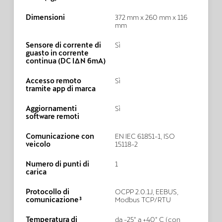
Dimensioni
372 mm x 260 mm x 116
mm
Sensore di corrente di
Sì
guasto in corrente
continua (DC IΔN 6mA)
Accesso remoto
Sì
tramite app di marca
Aggiornamenti
Sì
software remoti
Comunicazione con
EN IEC 61851-1, ISO
veicolo
15118-2
Numero di punti di
1
carica
Protocollo di
OCPP 2.0.1J, EEBUS,
comunicazione³
Modbus TCP/RTU
Temperatura di
da -25° a +40° C (con