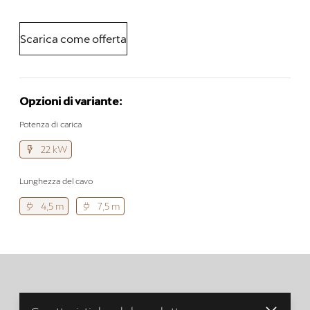
Scarica come offerta
Opzioni di variante:
Potenza di carica
22 kW
Lunghezza del cavo
4,5 m
7,5 m