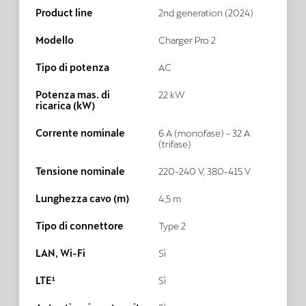
Product line
2nd generation (2024)
Modello
Charger Pro 2
Tipo di potenza
AC
Potenza mas. di
22 kW
ricarica (kW)
Corrente nominale
6 A (monofase) - 32 A
(trifase)
Tensione nominale
220-240 V, 380-415 V
Lunghezza cavo (m)
4,5 m
Tipo di connettore
Type 2
LAN, Wi-Fi
Sì
LTE¹
Sì