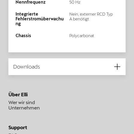
Nennfrequenz
50 Hz
Integrierte
Nein, externer RCD Typ
Fehlerstromüberwachu
A benötigt
ng
Chassis
Polycarbonat
Downloads
Über Elli
Wer wir sind
Unternehmen
Support