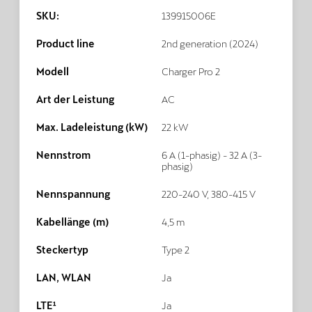
SKU:
139915006E
Product line
2nd generation (2024)
Modell
Charger Pro 2
Art der Leistung
AC
Max. Ladeleistung (kW)
22 kW
Nennstrom
6 A (1-phasig) - 32 A (3-
phasig)
Nennspannung
220-240 V, 380-415 V
Kabellänge (m)
4,5 m
Steckertyp
Type 2
LAN, WLAN
Ja
LTE¹
Ja