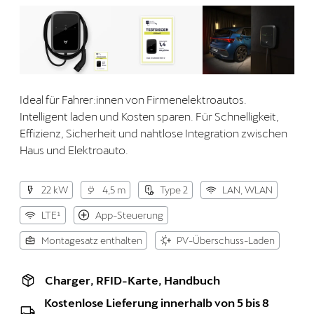
Ideal für Fahrer:innen von Firmenelektroautos.
Intelligent laden und Kosten sparen. Für Schnelligkeit,
Effizienz, Sicherheit und nahtlose Integration zwischen
Haus und Elektroauto.
22 kW
4,5 m
Type 2
LAN, WLAN
LTE¹
App-Steuerung
Montagesatz enthalten
PV-Überschuss-Laden
Charger, RFID-Karte, Handbuch
Kostenlose Lieferung innerhalb von 5 bis 8