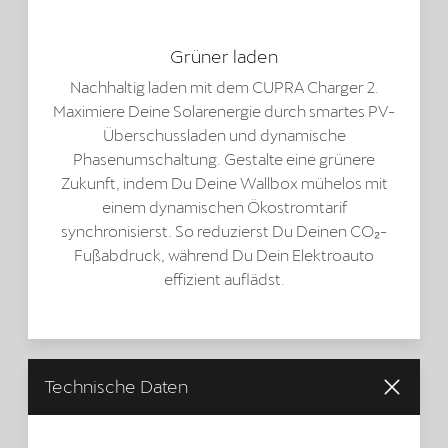
Grüner laden
Nachhaltig laden mit dem CUPRA Charger 2.
Maximiere Deine Solarenergie durch smartes PV-
Überschussladen und dynamische
Phasenumschaltung. Gestalte eine grünere
Zukunft, indem Du Deine Wallbox mühelos mit
einem dynamischen Ökostromtarif
synchronisierst. So reduzierst Du Deinen CO₂-
Fußabdruck, während Du Dein Elektroauto
effizient auflädst.
Technische Daten