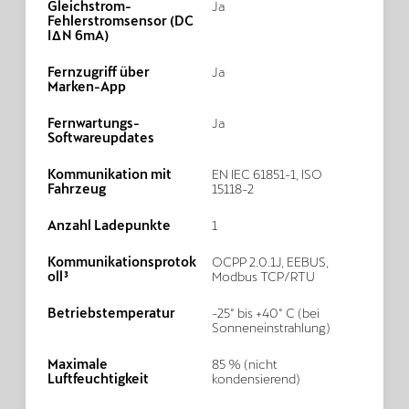
Gleichstrom-
Ja
Fehlerstromsensor (DC
IΔN 6mA)
Fernzugriff über
Ja
Marken-App
Fernwartungs-
Ja
Softwareupdates
Kommunikation mit
EN IEC 61851-1, ISO
Fahrzeug
15118-2
Anzahl Ladepunkte
1
Kommunikationsprotok
OCPP 2.0.1J, EEBUS,
oll³
Modbus TCP/RTU
Betriebstemperatur
-25° bis +40° C (bei
Sonneneinstrahlung)
Maximale
85 % (nicht
Luftfeuchtigkeit
kondensierend)