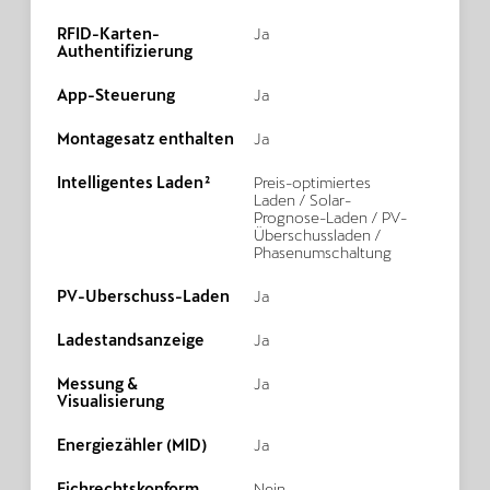
RFID-Karten-
Ja
Authentifizierung
App-Steuerung
Ja
Montagesatz enthalten
Ja
Intelligentes Laden²
Preis-optimiertes
Laden / Solar-
Prognose-Laden / PV-
Überschussladen /
Phasenumschaltung
PV-Überschuss-Laden
Ja
Ladestandsanzeige
Ja
Messung &
Ja
Visualisierung
Energiezähler (MID)
Ja
Eichrechtskonform
Nein