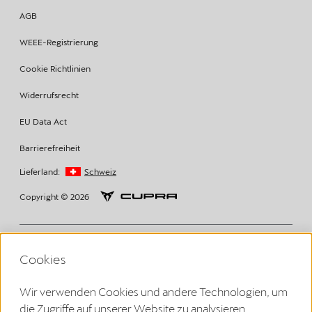
AGB
WEEE-Registrierung
Cookie Richtlinien
Widerrufsrecht
EU Data Act
Barrierefreiheit
Lieferland:
Schweiz
Copyright © 2026
Volkswagen Group Charging GmbH Disclaimer
Cookies
¹ LTE:
Elli Charger (1. Generation ab 2020):
Wir verwenden Cookies und andere Technologien, um
Die LTE-Funktionalität darf ausschließlich innerhalb der EU-
die Zugriffe auf unserer Website zu analysieren,
Mitgliedsstaaten sowie im Vereinigten Königreich, der Schweiz, und