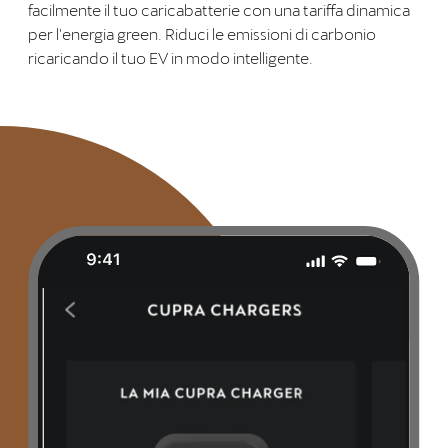
facilmente il tuo caricabatterie con una tariffa dinamica
per l'energia green. Riduci le emissioni di carbonio
ricaricando il tuo EV in modo intelligente.