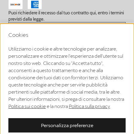
Puoi richiedere il recesso dal tuo contratto qui, entro i termini
previsti dalla legge.
Recedi dal contratto
Cookies
Utilizziamo i cookie e altre tecnologie per analizzare,
Note legali
personalizzare e ottimizzare l'esperienza dell'utente sul
Informativa sulla privacy
nostro sito web. Cliccando su "Accetta tutto",
acconsenti a questo trattamento e anche alla
Condizioni generali di vendita
condivisione dei tuoi dati con fornitori terzi. Utilizziamo
Registrazione WEEE
queste tecnologie anche per servirle pubblicità
pertinenti sulle piattaforme di social media, tra le altre.
Informativa sui cookie
Per ulteriori informazioni, si prega di consultare la nostra
Politica sui cookie
e la nostra
Politica sulla privacy
.
Diritto di recesso
EU Data Act
Personalizza preferenze
Accessibility