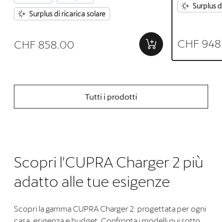
Surplus d
Surplus di ricarica solare
CHF 948
CHF 858.00
Tutti i prodotti
Scopri l'CUPRA Charger 2 più
adatto alle tue esigenze
Scopri la gamma CUPRA Charger 2: progettata per ogni
casa, esigenza e budget. Confronta i modelli qui sotto