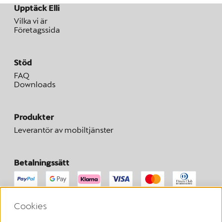
Upptäck Elli
Vilka vi är
Företagssida
Stöd
FAQ
Downloads
Produkter
Leverantör av mobiltjänster
Betalningssätt
Cookies
Här kan du begära att ångra ditt avtal inom den lagstadgade
ångerfristen.