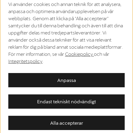
Vi använder cookies och annan teknik för att analysera,
Ångra avtalet
anpassa och optimera användarupplevelsen på vår
webbplats. Genom att klicka på "Alla accepterar"
samtycker du till denna behandling och även till att dina
Om oss
uppgifter delas med tredjepartsleverantörer. Vi
använder också dessa tekniker för att visa relevant
Sekretesspolicy
reklam för dig på bland annat sociala medieplattformar.
Allmänna affärsvillkor
För mer information, se vår
Cookiepolicy
och vår
Integritetspolicy
.
WEEE-registrering
Riktlinjer för cookies
Anpassa
Instruktioner för ångerrätt
EU Data Act
Endast tekniskt nödvändigt
Accessibility
Leveransland:
Sverige
Alla accepterar
Copyright © 2026