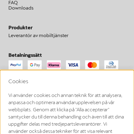
FAQ
Downloads
Produkter
Leverantör av mobiltjänster
Betalningssätt
Cookies
Här kan du begära att ångra ditt avtal inom den lagstadgade
ångerfristen.
Vi använder cookies och annan teknik för att analysera,
Ångra avtalet
anpassa och optimera användarupplevelsen på vår
webbplats. Genom att klicka på "Alla accepterar"
samtycker du till denna behandling och även till att dina
Om oss
uppgifter delas med tredjepartsleverantörer. Vi
använder också dessa tekniker för att visa relevant
Sekretesspolicy