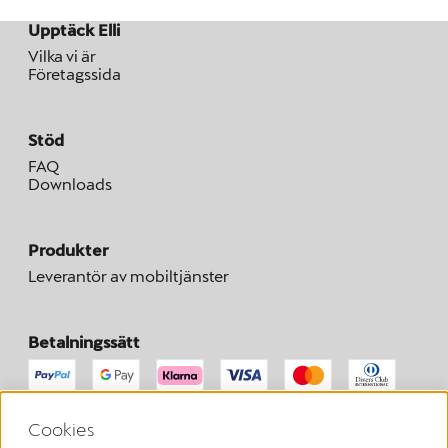
Upptäck Elli
Vilka vi är
Företagssida
Stöd
FAQ
Downloads
Produkter
Leverantör av mobiltjänster
Betalningssätt
Cookies
Här kan du begära att ångra ditt avtal inom den lagstadgade