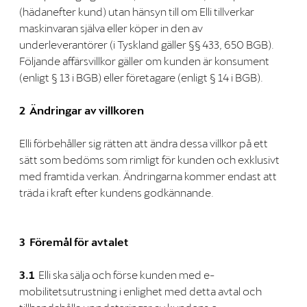
(hädanefter kund) utan hänsyn till om Elli tillverkar
maskinvaran själva eller köper in den av
underleverantörer (i Tyskland gäller §§ 433, 650 BGB).
Följande affärsvillkor gäller om kunden är konsument
(enligt § 13 i BGB) eller företagare (enligt § 14 i BGB).
2 Ändringar av villkoren
Elli förbehåller sig rätten att ändra dessa villkor på ett
sätt som bedöms som rimligt för kunden och exklusivt
med framtida verkan. Ändringarna kommer endast att
träda i kraft efter kundens godkännande.
3 Föremål för avtalet
3.1
Elli ska sälja och förse kunden med e-
mobilitetsutrustning i enlighet med detta avtal och