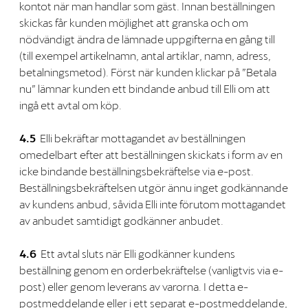
kontot när man handlar som gäst. Innan beställningen
skickas får kunden möjlighet att granska och om
nödvändigt ändra de lämnade uppgifterna en gång till
(till exempel artikelnamn, antal artiklar, namn, adress,
betalningsmetod). Först när kunden klickar på ”Betala
nu” lämnar kunden ett bindande anbud till Elli om att
ingå ett avtal om köp.
4.5
Elli bekräftar mottagandet av beställningen
omedelbart efter att beställningen skickats i form av en
icke bindande beställningsbekräftelse via e-post.
Beställningsbekräftelsen utgör ännu inget godkännande
av kundens anbud, såvida Elli inte förutom mottagandet
av anbudet samtidigt godkänner anbudet.
4.6
Ett avtal sluts när Elli godkänner kundens
beställning genom en orderbekräftelse (vanligtvis via e-
post) eller genom leverans av varorna. I detta e-
postmeddelande eller i ett separat e-postmeddelande,