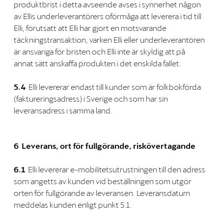
produktbrist i detta avseende avses i synnerhet någon
av Ellis underleverantörers oförmåga att leverera i tid till
Elli, förutsatt att Elli har gjort en motsvarande
täckningstransaktion, varken Elli eller underleverantören
är ansvariga för bristen och Elli inte är skyldig att på
annat sätt anskaffa produkten i det enskilda fallet.
5.4
Elli levererar endast till kunder som är folkbokförda
(faktureringsadress) i Sverige och som har sin
leveransadress i samma land.
6 Leverans, ort för fullgörande, riskövertagande
6.1
Elli levererar e-mobilitetsutrustningen till den adress
som angetts av kunden vid beställningen som utgör
orten för fullgörande av leveransen. Leveransdatum
meddelas kunden enligt punkt 5.1.