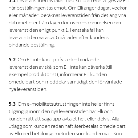
5.1
Leveranstiden avtalas med kunden eller anges av Elli
när beställningen tas emot. Om Elli anger dagar, veckor
eller månader, beräknas leveranstiden från det angivna
datumet eller från dagen för överenskommelsen om
leveranstiden enligt punkt 1. I enstaka fall kan
leveranstiden vara ca 3 månader efter kundens
bindande beställning.
5.2
Om Elli inte kan uppfylla den bindande
leveranstiden av skäl som Elli inte kan påverka (till
exempel produktbrist), informerar Elli kunden
omedelbart och meddelar samtidigt den förväntade
nya leveranstiden.
5.3
Om e-mobilitetsutrustningen inte heller finns
tillgänglig inom den nya leveranstiden har Elli och
kunden rätt att säga upp avtalet helt eller delvis. Alla
utlägg som kunden redan haft återbetalas omedelbart
av Elli med betalningsmetoden som kunden valt. Som