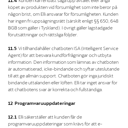
11.4
Kunden kan endast säga upp avtalet eller ånga
köpet av produkten vid försumlighet som inte beror på
någon brist, om Elli ansvarar för försumligheten. Kunden
har ingen fri uppsägningsrätt (särskilt enligt §§ 650, 648
BGB som gäller i Tyskland). I övrigt gäller lagstadgade
förutsättningar och rättsliga följder.
11.5
Vi tillhandahåller chatboten ISA (Intelligent Service
Agent) för att besvara kundförfrågningar och utbyta
information. Den information som lämnas av chatboten
är automatiserad, icke-bindande och syftar uteslutande
till att ge allmän support. Chatboten gör inga juridiskt
bindande uttalanden eller löften. Elli tar inget ansvar för
att chatbotens svar är korrekta och fullständiga.
12 Programvaruuppdateringar
12.1
Elli säkerställer att kunden får de
programvaruuppdateringar som krävs för att e-