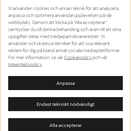
ångerfristen.
Vi använder cookies och annan teknik för att analysera,
Ångra avtalet
anpassa och optimera användarupplevelsen på vår
webbplats. Genom att klicka på "Alla accepterar"
samtycker du till denna behandling och även till att dina
Om oss
uppgifter delas med tredjepartsleverantörer. Vi
använder också dessa tekniker för att visa relevant
Sekretesspolicy
reklam för dig på bland annat sociala medieplattformar.
Allmänna affärsvillkor
För mer information, se vår
Cookiepolicy
och vår
Integritetspolicy
.
WEEE-registrering
Riktlinjer för cookies
Anpassa
Instruktioner för ångerrätt
EU Data Act
Endast tekniskt nödvändigt
Accessibility
Leveransland:
Sverige
Alla accepterar
Copyright © 2026