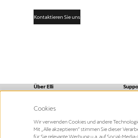
Kontaktieren Sie uns
Über Elli
Suppo
Wer wir sind
FAQ
Unternehmen
Downl
Cookies
Wir verwenden Cookies und andere Technologien,
Mit „Alle akzeptieren“ stimmen Sie dieser Vera
Den Widerruf deines Vertrags kannst du innerhalb der
für Sie relevante Werbung u.a. auf Social-Media