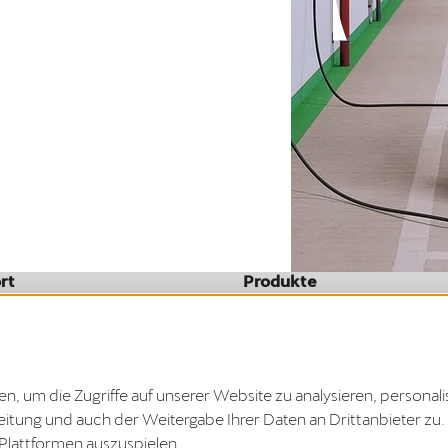
rt
Produkte
Mobility Service Provider
oads
 um die Zugriffe auf unserer Website zu analysieren, personali
Vertrag widerrufen
rbeitung und auch der Weitergabe Ihrer Daten an Drittanbieter 
 gesetzlichen Frist hier beantragen.
-Plattformen auszuspielen.