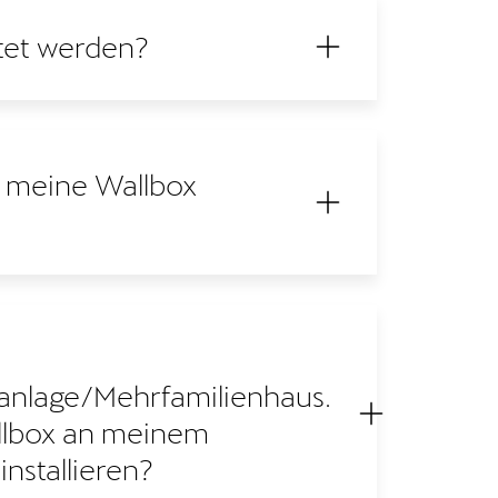
tet werden?
r meine Wallbox
lage/Mehrfamilienhaus.
llbox an meinem
nstallieren?