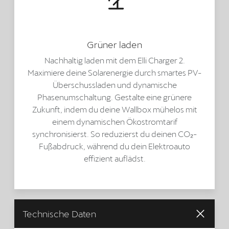
Grüner laden
Nachhaltig laden mit dem Elli Charger 2.
Maximiere deine Solarenergie durch smartes PV-
Überschussladen und dynamische
Phasenumschaltung. Gestalte eine grünere
Zukunft, indem du deine Wallbox mühelos mit
einem dynamischen Ökostromtarif
synchronisierst. So reduzierst du deinen CO₂-
Fußabdruck, während du dein Elektroauto
effizient auflädst.
Technische Daten