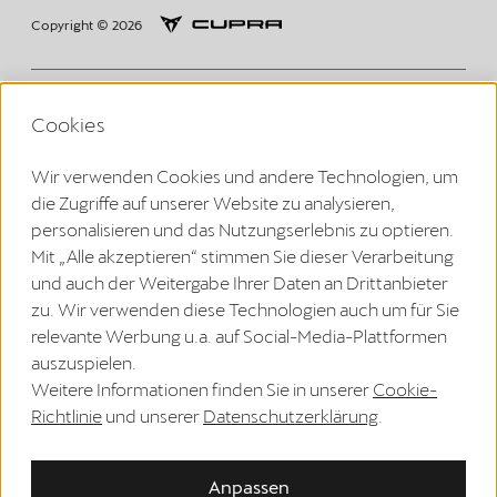
Copyright © 2026
Volkswagen Group Charging GmbH Disclaimer
Cookies
¹ LTE:
Elli Charger (1. Generation ab 2020):
Wir verwenden Cookies und andere Technologien, um
Die LTE-Funktionalität darf ausschließlich innerhalb der EU-
die Zugriffe auf unserer Website zu analysieren,
Mitgliedsstaaten sowie im Vereinigten Königreich, der Schweiz, und
Norwegen genutzt werden.
personalisieren und das Nutzungserlebnis zu optieren.
Elli Charger 2 (2. Generation ab 2024):
Mit „Alle akzeptieren“ stimmen Sie dieser Verarbeitung
Die LTE-Funktionalität darf ausschließlich innerhalb der EU-
Mitgliedsstaaten sowie im Vereinigten Königreich, der Schweiz,
und auch der Weitergabe Ihrer Daten an Drittanbieter
Liechtenstein, Island und Norwegen genutzt werden.
zu. Wir verwenden diese Technologien auch um für Sie
² Intelligentes Laden:
Die Smart Charging Funktionen sind zunächst über eine Verlinkung
relevante Werbung u.a. auf Social-Media-Plattformen
der Fahrzeug-App mit der Elli Smart Charging App verfügbar.
auszuspielen.
Perspektivisch werden die Smart Charging Funktionen direkt in der
Marken App integriert.
Weitere Informationen finden Sie in unserer
Cookie-
³ Kommunikationsprotokoll:
Richtlinie
und unserer
Datenschutzerklärung
.
Das OCPP-Zertifikat wird benötigt, damit sich die Wallbox mit dem
Elli-Backend verbinden kann und die Online-Funktionen genutzt
werden können. Es ist ab dem Produktionsdatum der Wallbox für
einen Zeitraum von 2 Jahren gültig .Vor Ablauf der Frist wird bei
Anpassen
vorhandener Internetverbindung das OCPP-Zertifikat für weitere 160