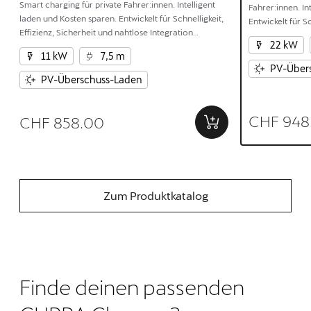
Smart charging für private Fahrer:innen. Intelligent
Fahrer:innen. In
laden und Kosten sparen. Entwickelt für Schnelligkeit,
Entwickelt für Sc
Effizienz, Sicherheit und nahtlose Integration
und nahtlose In
22 kW
zwischen Haus und Elektroauto.
Elektroauto.
11 kW
7,5 m
PV-Über
PV-Überschuss-Laden
CHF 948
CHF 858.00
Zum Produktkatalog
Finde deinen passenden