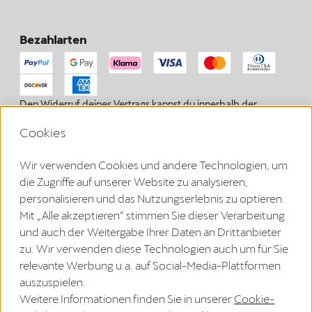
Bezahlarten
Den Widerruf deines Vertrags kannst du innerhalb der
gesetzlichen Frist hier beantragen.
Cookies
Vertrag widerrufen
Wir verwenden Cookies und andere Technologien, um
die Zugriffe auf unserer Website zu analysieren,
Impressum
personalisieren und das Nutzungserlebnis zu optieren.
Mit „Alle akzeptieren“ stimmen Sie dieser Verarbeitung
Datenschutzerklärung
und auch der Weitergabe Ihrer Daten an Drittanbieter
AGB
zu. Wir verwenden diese Technologien auch um für Sie
relevante Werbung u.a. auf Social-Media-Plattformen
WEEE-Registrierung
auszuspielen.
Cookie Richtlinien
Weitere Informationen finden Sie in unserer
Cookie-