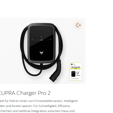
CUPRA Charger Pro 2
CUPRA 
deal für Fahrer:innen von Firmenelektroautos. Intelligent
Ideal für Fa
aden und Kosten sparen. Für Schnelligkeit, Effizienz,
laden und Kos
icherheit und nahtlose Integration zwischen Haus und
Sicherheit u