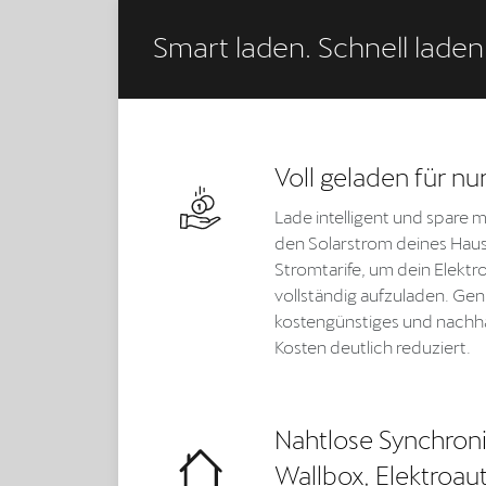
Smart laden. Schnell laden
Voll geladen für nu
Lade intelligent und spare m
den Solarstrom deines Hau
Stromtarife, um dein Elektr
vollständig aufzuladen. Geni
kostengünstiges und nachha
Kosten deutlich reduziert.
Nahtlose Synchroni
Wallbox, Elektroa