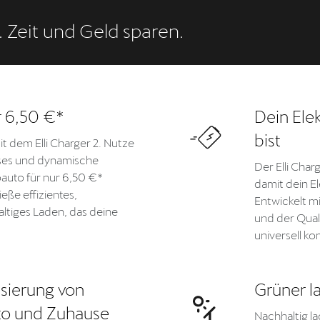
. Zeit und Geld sparen.
r 6,50 €*
Dein Elek
bist
it dem Elli Charger 2. Nutze
ses und dynamische
Der Elli Char
oauto für nur 6,50 €*
damit dein El
eße effizientes,
Entwickelt m
ltiges Laden, das deine
und der Qual
universell ko
sierung von
Grüner l
uto und Zuhause
Nachhaltig la