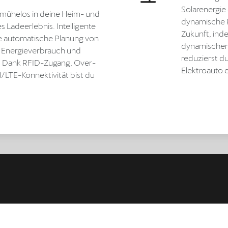
Solarenergi
 2 mühelos in deine Heim- und
dynamische P
 Ladeerlebnis. Intelligente
Zukunft, ind
e automatische Planung von
dynamischen 
n Energieverbrauch und
reduzierst d
z. Dank RFID-Zugang, Over-
Elektroauto e
LTE-Konnektivität bist du