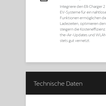
Integriere den Elli Charger
EV-Systeme für ein nahtloses
Funktionen ermöglichen di
Ladezeiten, optimieren de
steigern die Kosteneffizien
the-Air-Updates und WLAN/
stets gut vernetzt.
Technische Daten