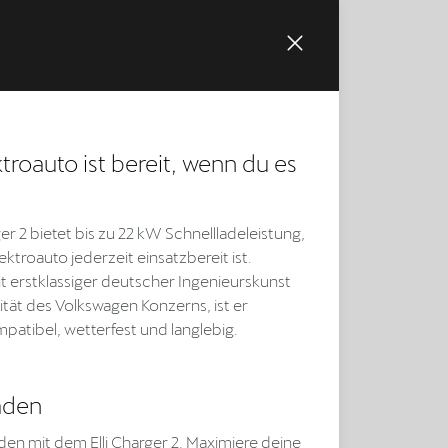
troauto ist bereit, wenn du es
ger 2 bietet bis zu 22 kW Schnellladeleistung,
ektroauto jederzeit einsatzbereit ist.
it erstklassiger deutscher Ingenieurskunst
ität des Volkswagen Konzerns, ist er
mpatibel, wetterfest und langlebig.
aden
den mit dem Elli Charger 2. Maximiere deine