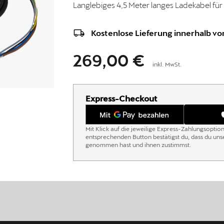
Langlebiges 4,5 Meter langes Ladekabel für
Kostenlose Lieferung innerhalb von
269,00 €
inkl. MwSt.
Express-Checkout
Mit Klick auf die jeweilige Express-Zahlungsoptio
entsprechenden Button bestätigst du, dass du un
genommen hast und ihnen zustimmst.