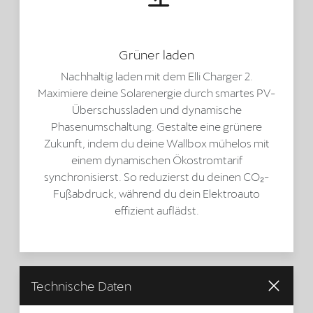
Grüner laden
Nachhaltig laden mit dem Elli Charger 2.
Maximiere deine Solarenergie durch smartes PV-
Überschussladen und dynamische
Phasenumschaltung. Gestalte eine grünere
Zukunft, indem du deine Wallbox mühelos mit
einem dynamischen Ökostromtarif
synchronisierst. So reduzierst du deinen CO₂-
Fußabdruck, während du dein Elektroauto
effizient auflädst.
Technische Daten