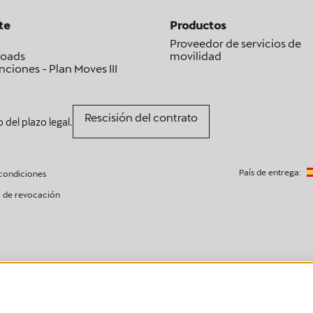
te
Productos
Proveedor de servicios de
oads
movilidad
ciones - Plan Moves III
Rescisión del contrato
o del plazo legal.
País de entrega:
condiciones
 de revocación
iembros de la UE, así como en el Reino Unido, Suiza y Noruega.