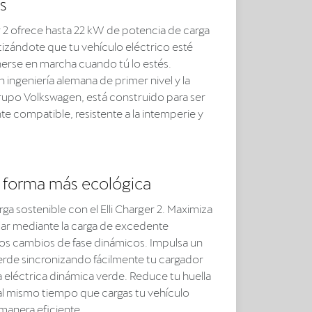
ás
er 2 ofrece hasta 22 kW de potencia de carga
tizándote que tu vehículo eléctrico esté
nerse en marcha cuando tú lo estés.
ingeniería alemana de primer nivel y la
grupo Volkswagen, está construido para ser
e compatible, resistente a la intemperie y
 forma más ecológica
arga sostenible con el Elli Charger 2. Maximiza
olar mediante la carga de excedente
 los cambios de fase dinámicos. Impulsa un
erde sincronizando fácilmente tu cargador
a eléctrica dinámica verde. Reduce tu huella
l mismo tiempo que cargas tu vehículo
manera eficiente.