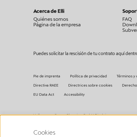
Acerca de Elli
Sopor
Quiénes somos
FAQ
Página de la empresa
Downl
Subven
Puedes solicitar la rescisión de tu contrato aquí dentr
Pie de imprenta
Política de privacidad
Términos y 
Directiva RAEE
Directrices sobre cookies
Derecho
EU Data Act
Accessibility
Volkswagen Group Charging GmbH Disclaimer
¹ LTE
CUPRA/SEAT Charger (1ª generazione a partire dal 2020):
Cookies
La funcionalidad LTE solo puede utilizarse en los Estados m