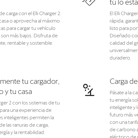
tú lo est
 carga con el Elli Charger 2.
El Elli Charg
tu casa o aprovecha al máximo
rápida, garan
cas para cargar tu vehículo
listo para po
 son más bajos. Disfruta de
Diseñado con 
nte, rentable y sostenible.
calidad del 
universalment
duradero.
amente tu cargador,
Carga de
o y tu casa
Pásate a la c
tu energía s
arger 2 con los sistemas de tu
inteligente y
 para una experiencia de
futuro más v
s inteligentes permiten la
con una tarif
e las ranuras de carga,
de carbono a
gía y la rentabilidad.
eléctrico de 