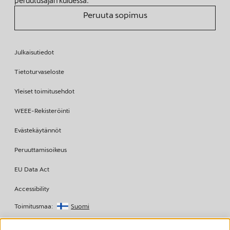
peruutusajan kuluessa.
Peruuta sopimus
Julkaisutiedot
Tietoturvaseloste
Yleiset toimitusehdot
WEEE-Rekisteröinti
Evästekäytännöt
Peruuttamisoikeus
EU Data Act
Accessibility
Toimitusmaa:
Suomi
Copyright © 2026