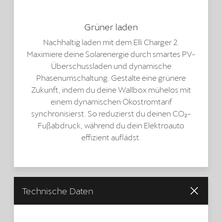
Grüner laden
Nachhaltig laden mit dem Elli Charger 2.
Maximiere deine Solarenergie durch smartes PV-
Überschussladen und dynamische
Phasenumschaltung. Gestalte eine grünere
Zukunft, indem du deine Wallbox mühelos mit
einem dynamischen Ökostromtarif
synchronisierst. So reduzierst du deinen CO₂-
Fußabdruck, während du dein Elektroauto
effizient auflädst.
Technische Daten