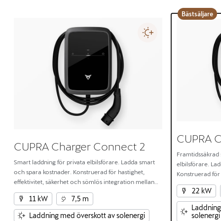
Bästsäljare
CUPRA C
CUPRA Charger Connect 2
Framtidssäkrad 
Smart laddning för privata elbilsförare. Ladda smart
elbilsförare. La
och spara kostnader. Konstruerad för hastighet,
Konstruerad för h
effektivitet, säkerhet och sömlös integration mellan
och sömlös int
22 kW
hemmet och elbilen.
elbilen.
11 kW
7,5 m
Laddning
solenergi
Laddning med överskott av solenergi