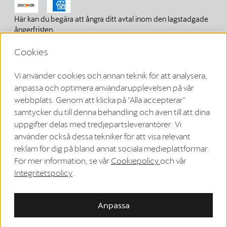
Här kan du begära att ångra ditt avtal inom den lagstadgade
ångerfristen.
Ångra avtalet
Cookies
Vi använder cookies och annan teknik för att analysera,
Om oss
anpassa och optimera användarupplevelsen på vår
webbplats. Genom att klicka på "Alla accepterar"
Sekretesspolicy
samtycker du till denna behandling och även till att dina
Allmänna affärsvillkor
uppgifter delas med tredjepartsleverantörer. Vi
använder också dessa tekniker för att visa relevant
WEEE-registrering
reklam för dig på bland annat sociala medieplattformar.
Riktlinjer för cookies
För mer information, se vår
Cookiepolicy
och vår
Integritetspolicy
.
Instruktioner för ångerrätt
EU Data Act
Anpassa
Accessibility