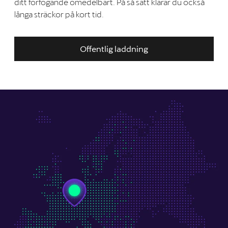
ditt förfogande omedelbart. På så sätt klarar du också
långa sträckor på kort tid.
Offentlig laddning