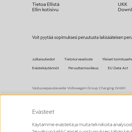
Tietoa Ellistä
UKK
Ellin kotisivu
Downl
Voit pyytää sopimuksesi peruutusta lakisääteisen per
Julkaisutiedot
Tietoturvaseloste
Yleiset toimituseh
Evästekäytännöt
Peruuttamisoikeus
EU Data Act
Vastuuvapauslauseke Volkswagen Group Charging GmbH
¹ LTE
CUPRA/SEAT Charger (1. sukupolvi vuodesta 2020 alkaen):
LTE-toimintoa saa käyttää vain EU:n jäsenvaltioissa sekä Yhdi
Evästeet
CUPRA Charger 2 (2. sukupolvi vuodesta 2024 alkaen):
LTE-toimintoa saa käyttää vain EU:n jäsenvaltioissa sekä Yhdis
² Älykäs lataus
Käytämme evästeitä ja muita tekniikoita anal
Smart Charging -toiminnot ovat aluksi käytettävissä ajoneuv
sovellukseen.
"Hyväksyn kaikki" annat suostumuksesi tähän käsi