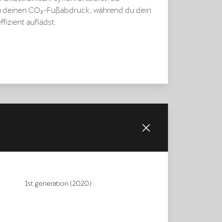
u deinen CO₂-Fußabdruck, während du dein
ffizient auflädst.
1st generation (2020)