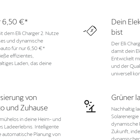
r 6,50 €*
Dein Elek
bist
it dem Elli Charger 2. Nutze
ses und dynamische
Der Elli Char
oauto für nur 6,50 €*
damit dein El
eße effizientes,
Entwickelt m
ltiges Laden, das deine
und der Qual
universell ko
sierung von
Grüner l
uto und Zuhause
Nachhaltig la
Solarenergi
 2 mühelos in deine Heim- und
dynamische P
 Ladeerlebnis. Intelligente
Zukunft, ind
e automatische Planung von
dynamischen 