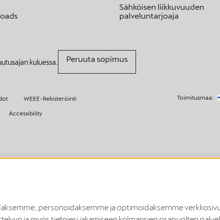
Sähköisen liikkuvuuden
oads
palveluntarjoaja
Peruuta sopimus
uutusajan kuluessa.
Toimitusmaa:
dot
WEEE-Rekisteröinti
Accessibility
styneessä kuningaskunnassa, Sveitsissä ja Norjassa.
tyneessä kuningaskunnassa, Sveitsissä, Liechtensteinissa, Islannissa ja Norjassa.
ysoidaksemme, personoidaksemme ja optimoidaksemme verkkosivu
osovellus ja Elli Smart Charging -sovellus linkittämällä. Tulevaisuudessa Smart 
ttelyyn ja myös tietojesi jakamiseen kolmansien osapuolten palve