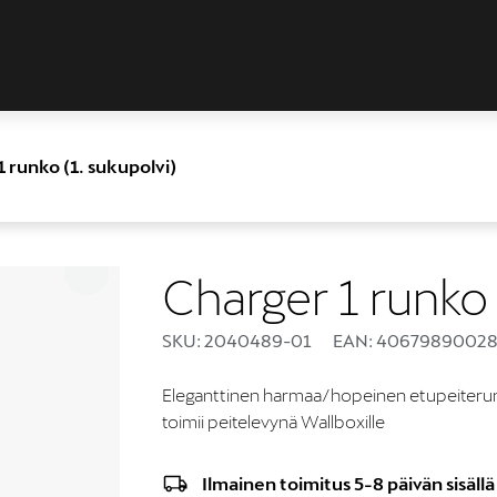
 runko (1. sukupolvi)
Charger 1 runko 
SKU: 2040489-01
EAN: 40679890028
Eleganttinen harmaa/hopeinen etupeiterunko 
toimii peitelevynä Wallboxille
Ilmainen toimitus 5-8 päivän sisällä