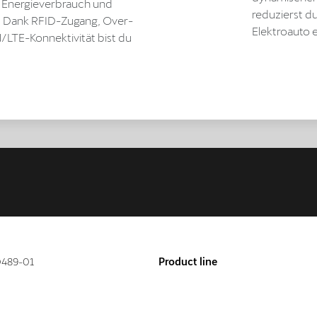
n Energieverbrauch und
reduzierst d
z. Dank RFID-Zugang, Over-
Elektroauto e
LTE-Konnektivität bist du
489-01
Product line