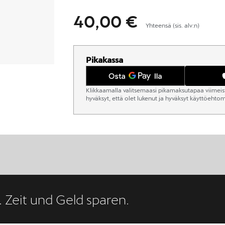
40,00 €
Yhteensä (sis. alv:n)
Pikakassa
Klikkaamalla valitsemaasi pikamaksutapaa viimeist
hyväksyt, että olet lukenut ja hyväksyt käyttöeht
. Zeit und Geld sparen.