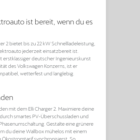
troauto ist bereit, wenn du es
ger 2 bietet bis zu 22 kW Schnellladeleistung,
ektroauto jederzeit einsatzbereit ist.
it erstklassiger deutscher Ingenieurskunst
ität des Volkswagen Konzerns, ist er
mpatibel, wetterfest und langlebig.
aden
den mit dem Elli Charger 2. Maximiere deine
e durch smartes PV-Überschussladen und
hasenumschaltung. Gestalte eine grünere
em du deine Wallbox mühelos mit einem
Ökostromtarif synchronisierst. So