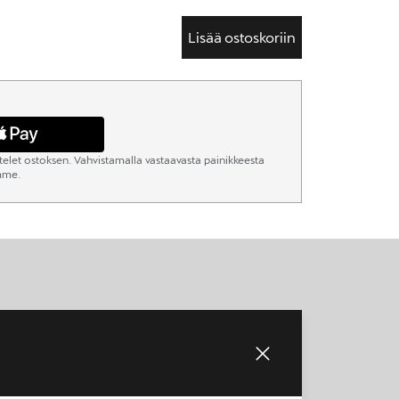
Lisää ostoskoriin
elet ostoksen. Vahvistamalla vastaavasta painikkeesta
omme.