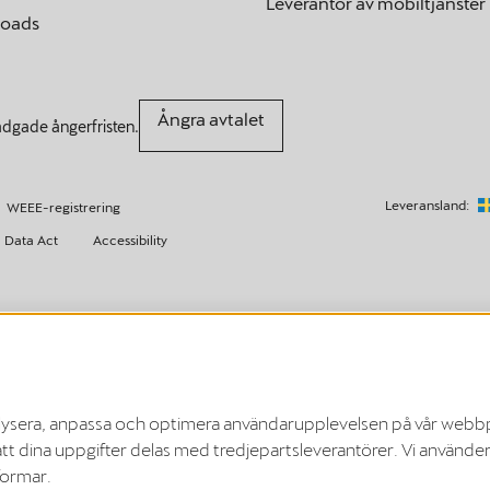
Leverantör av mobiltjänster
oads
Ångra avtalet
adgade ångerfristen.
Leveransland:
WEEE-registrering
 Data Act
Accessibility
länder samt i Storbritannien, Schweiz och Norge.
änder samt i Storbritannien, Schweiz, Lichtenstein, Island och Norge.
alysera, anpassa och optimera användarupplevelsen på vår webbpl
att dina uppgifter delas med tredjepartsleverantörer. Vi använder 
a via en länk mellan fordonsappen och Elli Smart Charging-appen. I framtiden ko
formar.