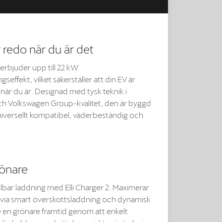
 redo när du är det
2 erbjuder upp till 22 kW
seffekt, vilket säkerställer att din EV är
 när du är. Designad med tysk teknik i
och Volkswagen Group-kvalitet, den är byggd
universellt kompatibel, väderbeständig och
önare
bar laddning med Elli Charger 2. Maximerar
i via smart överskottsladdning och dynamisk
e en grönare framtid genom att enkelt