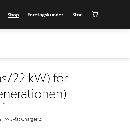
Shop
Företagskunder
Stöd
as/22 kW) för
generationen)
810
22 kW 3-fas Charger 2.