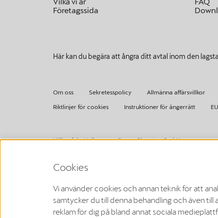
Vilka vi är
FAQ
Företagssida
Downl
Här kan du begära att ångra ditt avtal inom den lagst
Om oss
Sekretesspolicy
Allmänna affärsvillkor
Riktlinjer för cookies
Instruktioner för ångerrätt
EU
Villkor från Volkswagen Group Charging GmbH
¹ LTE
CUPRA/SEAT Charger (1. generation från och med 2020):
Cookies
LTE-funktionaliteten får endast användas inom EU:s medlems
CUPRA Charger (2. generation från och med 2024):
LTE-funktionaliteten får endast användas inom EU:s medlemsl
Vi använder cookies och annan teknik för att an
² Smartladdning
samtycker du till denna behandling och även till 
De smarta laddningsfunktionerna är inledningsvis tillgänglig
varumärkesappen.
reklam för dig på bland annat sociala medieplatt
³ Kommunikationsprotokoll