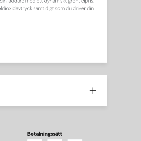
din laddare med ett dynamiskt grönt elpris.
oldioxidavtryck samtidigt som du driver din
Betalningssätt