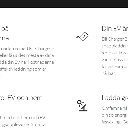
 på
Din EV är
rna
Elli Charger 
snabbladdning
tnaderna med Elli Charger 2.
redo att köra
ller få ut det mesta av dina
världsklass 
adda din EV när kostnaderna
för att vara 
 effektiv laddning som är
hållbar.
.
re, EV och hem
Ladda gr
Omfamna håll
din solenerg
elt med ditt hem och EV-
fasväxling. G
ingsupplevelse. Smarta