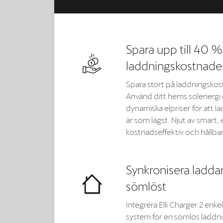
Spara upp till 40 %
laddningskostnade
Spara stort på laddningskos
Använd ditt hems solenergi e
dynamiska elpriser för att l
är som lägst. Njut av smart,
kostnadseffektiv och hållbar
Synkronisera ladda
sömlöst
Integrera Elli Charger 2 enk
system för en sömlös laddn