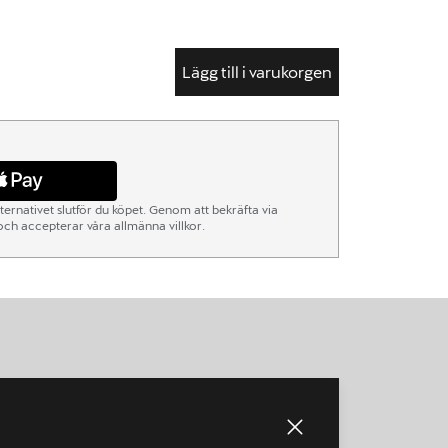
Lägg till i varukorgen
ternativet slutför du köpet. Genom att bekräfta via
ch accepterar våra allmänna villkor.